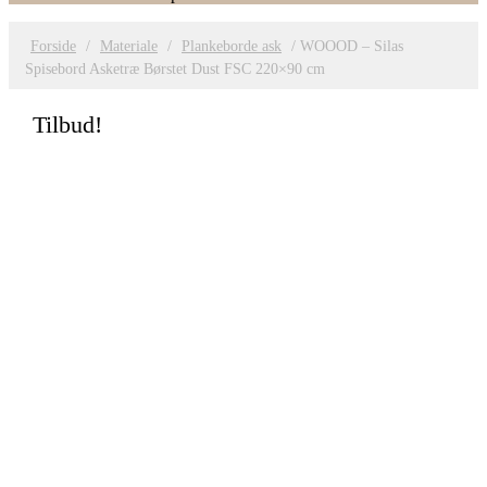
Forside
/
Materiale
/
Plankeborde ask
/ WOOOD – Silas
Spisebord Asketræ Børstet Dust FSC 220×90 cm
Tilbud!