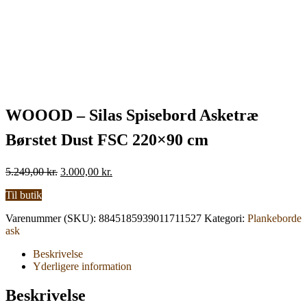
WOOOD – Silas Spisebord Asketræ
Børstet Dust FSC 220×90 cm
Den
Den
5.249,00
kr.
3.000,00
kr.
oprindelige
aktuelle
Til butik
pris
pris
var:
er:
Varenummer (SKU):
8845185939011711527
Kategori:
Plankeborde
5.249,00 kr..
3.000,00 kr..
ask
Beskrivelse
Yderligere information
Beskrivelse