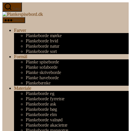
Spring
Søg
til
Plankespisebord.dk
indholdet
Menu
Farver
Plankeborde mørke
Plankeborde hvid
Plankeborde natur
Plankeborde sort
Formål
Planke spiseborde
Planke sofaborde
Planke skriveborde
Planke haveborde
Plankebænke
Materiale
Plankeborde eg
Plankeborde fyrretræ
Plankeborde ask
Plankeborde bøg
Plankeborde elm
Plankeborde valnød
Plankeborde akacietræ
Plankeborde mangotræ