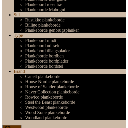
Plankebord rosentræ
Plankeborde Mahogni
Stil
Rustikke plankeborde
Billige plankeborde
Plankeborde genbrugsplanker
Type
Plankebord rundt
Plankebord udtræk
Plankebord tillægsplader
Plankeborde bordben
Plankeborde bordplader
Plankeborde bordstel
Brand
Canett plankeborde
House Nordic plankeborde
House of Sander plankeborde
Naver Collection plankeborde
Rowico plankeborde
Steel the Beast plankeborde
Westwood plankeborde
Wood Zone plankeborde
Woodland plankeborde