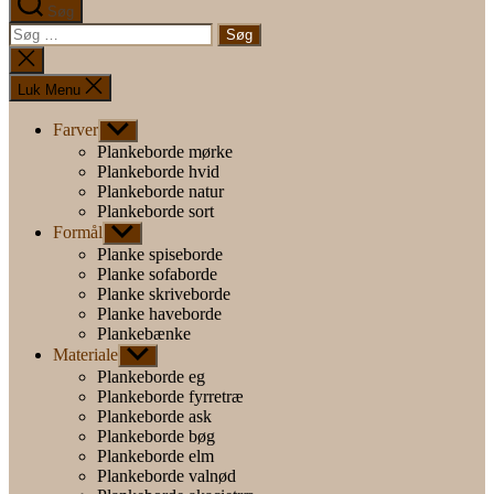
Søg
Søg
efter:
Luk
søgning
Luk Menu
Farver
Vis
undermenu
Plankeborde mørke
Plankeborde hvid
Plankeborde natur
Plankeborde sort
Formål
Vis
undermenu
Planke spiseborde
Planke sofaborde
Planke skriveborde
Planke haveborde
Plankebænke
Materiale
Vis
undermenu
Plankeborde eg
Plankeborde fyrretræ
Plankeborde ask
Plankeborde bøg
Plankeborde elm
Plankeborde valnød