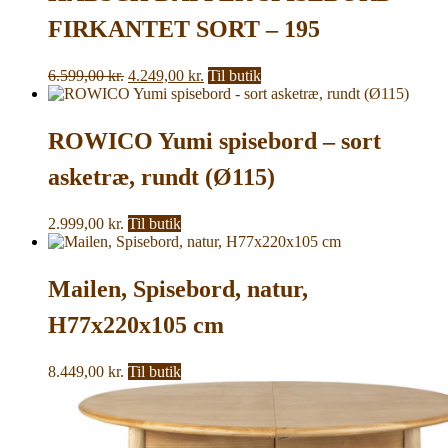
FIRKANTET SORT – 195
Den
Den
6.599,00
kr.
4.249,00
kr.
Til butik
oprindelige
aktuelle
pris
pris
var:
er:
ROWICO Yumi spisebord – sort
6.599,00 kr..
4.249,00 kr..
asketræ, rundt (Ø115)
2.999,00
kr.
Til butik
Mailen, Spisebord, natur,
H77x220x105 cm
8.449,00
kr.
Til butik