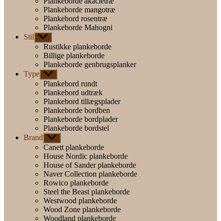
Plankeborde akacietræ
Plankeborde mangotræ
Plankebord rosentræ
Plankeborde Mahogni
Stil
Vis
undermenu
Rustikke plankeborde
Billige plankeborde
Plankeborde genbrugsplanker
Type
Vis
undermenu
Plankebord rundt
Plankebord udtræk
Plankebord tillægsplader
Plankeborde bordben
Plankeborde bordplader
Plankeborde bordstel
Brand
Vis
undermenu
Canett plankeborde
House Nordic plankeborde
House of Sander plankeborde
Naver Collection plankeborde
Rowico plankeborde
Steel the Beast plankeborde
Westwood plankeborde
Wood Zone plankeborde
Woodland plankeborde