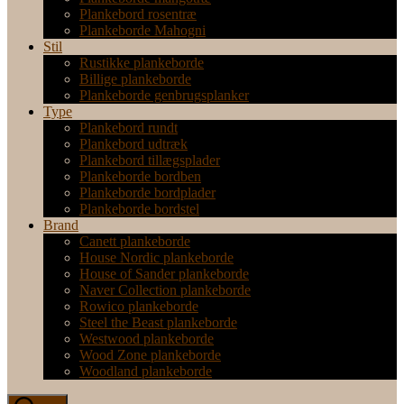
Plankebord rosentræ
Plankeborde Mahogni
Stil
Rustikke plankeborde
Billige plankeborde
Plankeborde genbrugsplanker
Type
Plankebord rundt
Plankebord udtræk
Plankebord tillægsplader
Plankeborde bordben
Plankeborde bordplader
Plankeborde bordstel
Brand
Canett plankeborde
House Nordic plankeborde
House of Sander plankeborde
Naver Collection plankeborde
Rowico plankeborde
Steel the Beast plankeborde
Westwood plankeborde
Wood Zone plankeborde
Woodland plankeborde