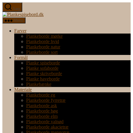
Spring
Søg
til
Plankespisebord.dk
indholdet
Menu
Farver
Plankeborde mørke
Plankeborde hvid
Plankeborde natur
Plankeborde sort
Formål
Planke spiseborde
Planke sofaborde
Planke skriveborde
Planke haveborde
Plankebænke
Materiale
Plankeborde eg
Plankeborde fyrretræ
Plankeborde ask
Plankeborde bøg
Plankeborde elm
Plankeborde valnød
Plankeborde akacietræ
Plankeborde mangotræ