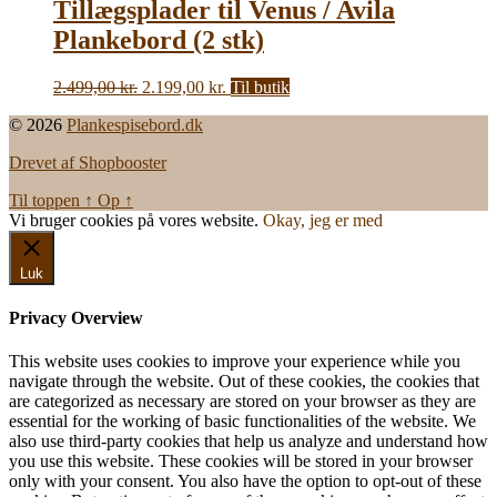
Tillægsplader til Venus / Avila
Plankebord (2 stk)
Den
Den
2.499,00
kr.
2.199,00
kr.
Til butik
oprindelige
aktuelle
© 2026
Plankespisebord.dk
pris
pris
var:
er:
Drevet af Shopbooster
2.499,00 kr..
2.199,00 kr..
Til toppen
↑
Op
↑
Vi bruger cookies på vores website.
Okay, jeg er med
Luk
Privacy Overview
This website uses cookies to improve your experience while you
navigate through the website. Out of these cookies, the cookies that
are categorized as necessary are stored on your browser as they are
essential for the working of basic functionalities of the website. We
also use third-party cookies that help us analyze and understand how
you use this website. These cookies will be stored in your browser
only with your consent. You also have the option to opt-out of these