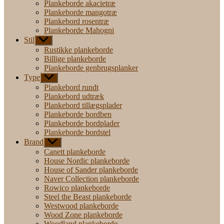
Plankeborde akacietræ
Plankeborde mangotræ
Plankebord rosentræ
Plankeborde Mahogni
Stil
Vis
undermenu
Rustikke plankeborde
Billige plankeborde
Plankeborde genbrugsplanker
Type
Vis
undermenu
Plankebord rundt
Plankebord udtræk
Plankebord tillægsplader
Plankeborde bordben
Plankeborde bordplader
Plankeborde bordstel
Brand
Vis
undermenu
Canett plankeborde
House Nordic plankeborde
House of Sander plankeborde
Naver Collection plankeborde
Rowico plankeborde
Steel the Beast plankeborde
Westwood plankeborde
Wood Zone plankeborde
Woodland plankeborde