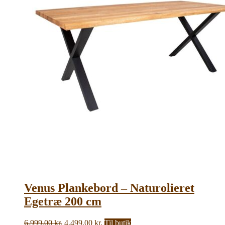
Venus Plankebord – Naturolieret
Egetræ 200 cm
Den
Den
6.999,00
kr.
4.499,00
kr.
Til butik