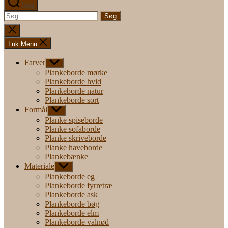
Søg
Søg
efter:
Luk
søgning
Luk Menu
Farver
Vis
undermenu
Plankeborde mørke
Plankeborde hvid
Plankeborde natur
Plankeborde sort
Formål
Vis
undermenu
Planke spiseborde
Planke sofaborde
Planke skriveborde
Planke haveborde
Plankebænke
Materiale
Vis
undermenu
Plankeborde eg
Plankeborde fyrretræ
Plankeborde ask
Plankeborde bøg
Plankeborde elm
Plankeborde valnød