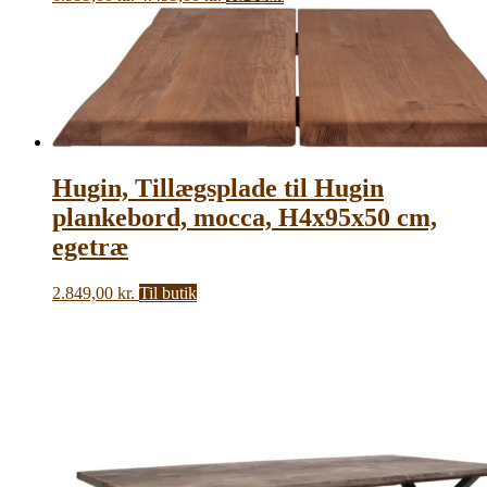
oprindelige
aktuelle
pris
pris
var:
er:
6.999,00 kr..
4.499,00 kr..
Hugin, Tillægsplade til Hugin
plankebord, mocca, H4x95x50 cm,
egetræ
2.849,00
kr.
Til butik