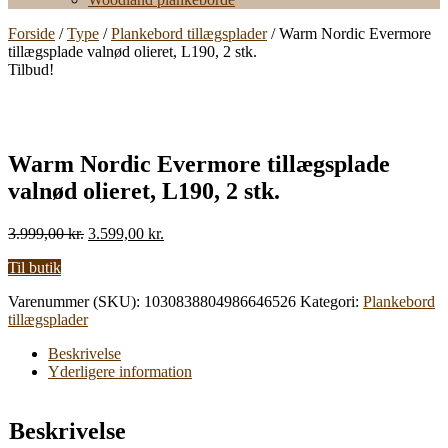
Forside
/
Type
/
Plankebord tillægsplader
/ Warm Nordic Evermore
tillægsplade valnød olieret, L190, 2 stk.
Tilbud!
Warm Nordic Evermore tillægsplade
valnød olieret, L190, 2 stk.
Den
Den
3.999,00
kr.
3.599,00
kr.
oprindelige
aktuelle
Til butik
pris
pris
var:
er:
Varenummer (SKU):
1030838804986646526
Kategori:
Plankebord
3.999,00 kr..
3.599,00 kr..
tillægsplader
Beskrivelse
Yderligere information
Beskrivelse