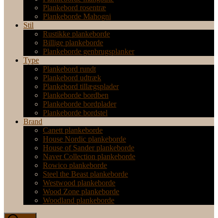
Plankebord rosentræ
Plankeborde Mahogni
Stil
Rustikke plankeborde
Billige plankeborde
Plankeborde genbrugsplanker
Type
Plankebord rundt
Plankebord udtræk
Plankebord tillægsplader
Plankeborde bordben
Plankeborde bordplader
Plankeborde bordstel
Brand
Canett plankeborde
House Nordic plankeborde
House of Sander plankeborde
Naver Collection plankeborde
Rowico plankeborde
Steel the Beast plankeborde
Westwood plankeborde
Wood Zone plankeborde
Woodland plankeborde