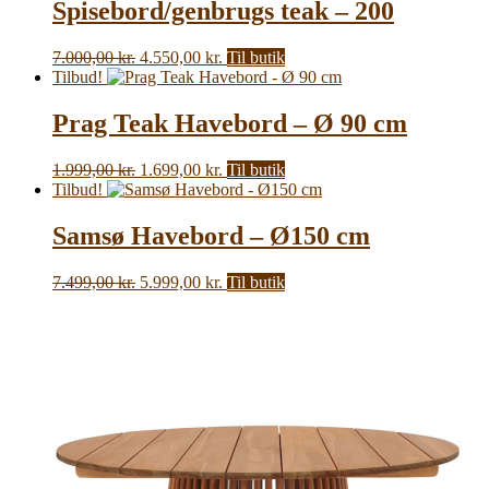
Spisebord/genbrugs teak – 200
Den
Den
7.000,00
kr.
4.550,00
kr.
Til butik
oprindelige
aktuelle
Tilbud!
pris
pris
var:
er:
Prag Teak Havebord – Ø 90 cm
7.000,00 kr..
4.550,00 kr..
Den
Den
1.999,00
kr.
1.699,00
kr.
Til butik
oprindelige
aktuelle
Tilbud!
pris
pris
var:
er:
Samsø Havebord – Ø150 cm
1.999,00 kr..
1.699,00 kr..
Den
Den
7.499,00
kr.
5.999,00
kr.
Til butik
oprindelige
aktuelle
pris
pris
var:
er:
7.499,00 kr..
5.999,00 kr..