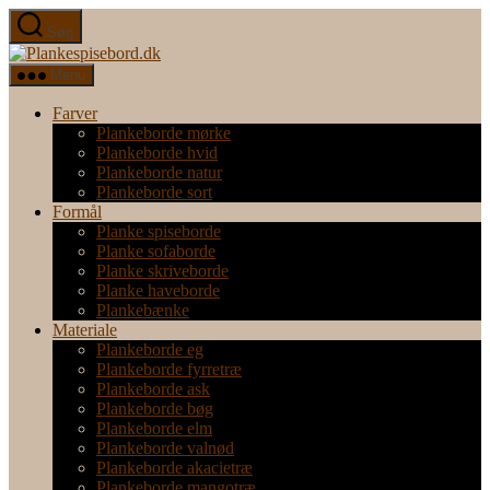
Spring
Søg
til
Plankespisebord.dk
indholdet
Menu
Farver
Plankeborde mørke
Plankeborde hvid
Plankeborde natur
Plankeborde sort
Formål
Planke spiseborde
Planke sofaborde
Planke skriveborde
Planke haveborde
Plankebænke
Materiale
Plankeborde eg
Plankeborde fyrretræ
Plankeborde ask
Plankeborde bøg
Plankeborde elm
Plankeborde valnød
Plankeborde akacietræ
Plankeborde mangotræ