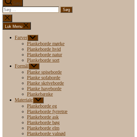
Søg
Søg
efter:
Luk
søgning
Luk Menu
Farver
Vis
undermenu
Plankeborde mørke
Plankeborde hvid
Plankeborde natur
Plankeborde sort
Formål
Vis
undermenu
Planke spiseborde
Planke sofaborde
Planke skriveborde
Planke haveborde
Plankebænke
Materiale
Vis
undermenu
Plankeborde eg
Plankeborde fyrretræ
Plankeborde ask
Plankeborde bøg
Plankeborde elm
Plankeborde valnød