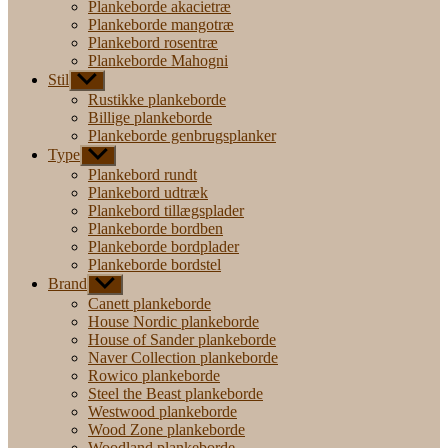
Plankeborde akacietræ
Plankeborde mangotræ
Plankebord rosentræ
Plankeborde Mahogni
Stil
Vis
undermenu
Rustikke plankeborde
Billige plankeborde
Plankeborde genbrugsplanker
Type
Vis
undermenu
Plankebord rundt
Plankebord udtræk
Plankebord tillægsplader
Plankeborde bordben
Plankeborde bordplader
Plankeborde bordstel
Brand
Vis
undermenu
Canett plankeborde
House Nordic plankeborde
House of Sander plankeborde
Naver Collection plankeborde
Rowico plankeborde
Steel the Beast plankeborde
Westwood plankeborde
Wood Zone plankeborde
Woodland plankeborde