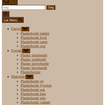
Søg
Søg
efter:
Luk
søgning
Luk Menu
Farver
Vis
undermenu
Plankeborde mørke
Plankeborde hvid
Plankeborde natur
Plankeborde sort
Formål
Vis
undermenu
Planke spiseborde
Planke sofaborde
Planke skriveborde
Planke haveborde
Plankebænke
Materiale
Vis
undermenu
Plankeborde eg
Plankeborde fyrretræ
Plankeborde ask
Plankeborde bøg
Plankeborde elm
Plankeborde valnød