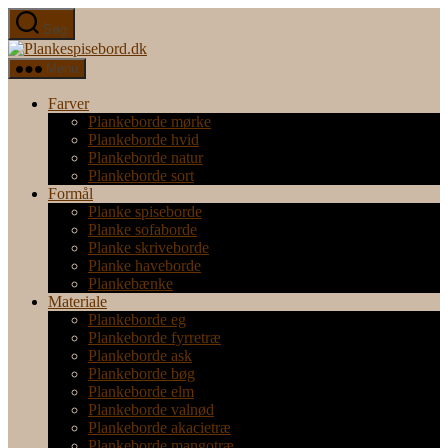
Spring
Søg
til
Plankespisebord.dk
indholdet
Menu
Farver
Plankeborde mørke
Plankeborde hvid
Plankeborde natur
Plankeborde sort
Formål
Planke spiseborde
Planke sofaborde
Planke skriveborde
Planke haveborde
Plankebænke
Materiale
Plankeborde eg
Plankeborde fyrretræ
Plankeborde ask
Plankeborde bøg
Plankeborde elm
Plankeborde valnød
Plankeborde akacietræ
Plankeborde mangotræ