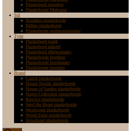
Plankebord rosentræ
Plankeborde Mahogni
Stil
Rustikke plankeborde
Billige plankeborde
Plankeborde genbrugsplanker
Type
Plankebord rundt
Plankebord udtræk
Plankebord tillægsplader
Plankeborde bordben
Plankeborde bordplader
Plankeborde bordstel
Brand
Canett plankeborde
House Nordic plankeborde
House of Sander plankeborde
Naver Collection plankeborde
Rowico plankeborde
Steel the Beast plankeborde
Westwood plankeborde
Wood Zone plankeborde
Woodland plankeborde