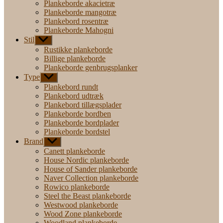
Plankeborde akacietræ
Plankeborde mangotræ
Plankebord rosentræ
Plankeborde Mahogni
Stil
Vis
undermenu
Rustikke plankeborde
Billige plankeborde
Plankeborde genbrugsplanker
Type
Vis
undermenu
Plankebord rundt
Plankebord udtræk
Plankebord tillægsplader
Plankeborde bordben
Plankeborde bordplader
Plankeborde bordstel
Brand
Vis
undermenu
Canett plankeborde
House Nordic plankeborde
House of Sander plankeborde
Naver Collection plankeborde
Rowico plankeborde
Steel the Beast plankeborde
Westwood plankeborde
Wood Zone plankeborde
Woodland plankeborde