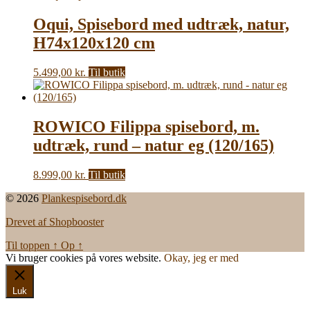
Oqui, Spisebord med udtræk, natur,
H74x120x120 cm
5.499,00
kr.
Til butik
ROWICO Filippa spisebord, m.
udtræk, rund – natur eg (120/165)
8.999,00
kr.
Til butik
© 2026
Plankespisebord.dk
Drevet af Shopbooster
Til toppen
↑
Op
↑
Vi bruger cookies på vores website.
Okay, jeg er med
Luk