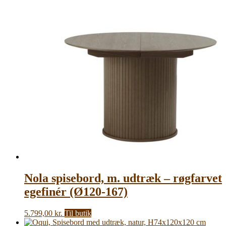
Nola spisebord, m. udtræk – røgfarvet
egefinér (Ø120-167)
5.799,00
kr.
Til butik