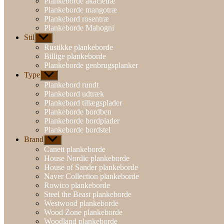
Plankeborde akacietræ
Plankeborde mangotræ
Plankebord rosentræ
Plankeborde Mahogni
Stil
Vis
undermenu
Rustikke plankeborde
Billige plankeborde
Plankeborde genbrugsplanker
Type
Vis
undermenu
Plankebord rundt
Plankebord udtræk
Plankebord tillægsplader
Plankeborde bordben
Plankeborde bordplader
Plankeborde bordstel
Brand
Vis
undermenu
Canett plankeborde
House Nordic plankeborde
House of Sander plankeborde
Naver Collection plankeborde
Rowico plankeborde
Steel the Beast plankeborde
Westwood plankeborde
Wood Zone plankeborde
Woodland plankeborde