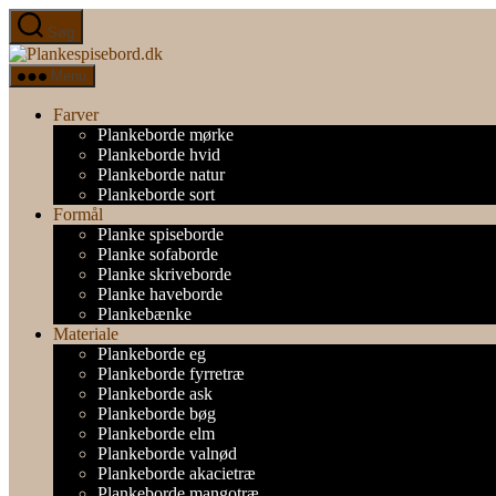
Spring
Søg
til
Plankespisebord.dk
indholdet
Menu
Farver
Plankeborde mørke
Plankeborde hvid
Plankeborde natur
Plankeborde sort
Formål
Planke spiseborde
Planke sofaborde
Planke skriveborde
Planke haveborde
Plankebænke
Materiale
Plankeborde eg
Plankeborde fyrretræ
Plankeborde ask
Plankeborde bøg
Plankeborde elm
Plankeborde valnød
Plankeborde akacietræ
Plankeborde mangotræ