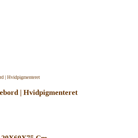
ebord | Hvidpigmenteret
t 120X60X75 Cm