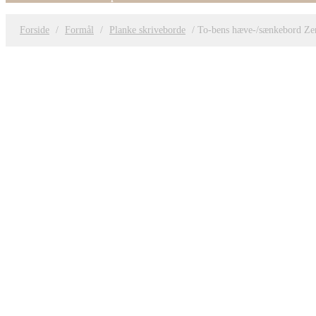
Forside
/
Formål
/
Planke skriveborde
/ To-bens hæve-/sænkebord Zen