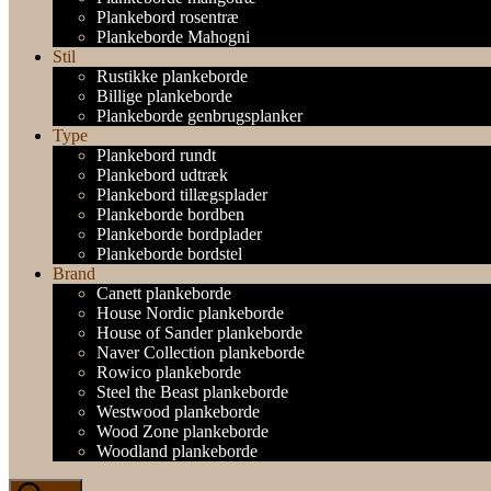
Plankebord rosentræ
Plankeborde Mahogni
Stil
Rustikke plankeborde
Billige plankeborde
Plankeborde genbrugsplanker
Type
Plankebord rundt
Plankebord udtræk
Plankebord tillægsplader
Plankeborde bordben
Plankeborde bordplader
Plankeborde bordstel
Brand
Canett plankeborde
House Nordic plankeborde
House of Sander plankeborde
Naver Collection plankeborde
Rowico plankeborde
Steel the Beast plankeborde
Westwood plankeborde
Wood Zone plankeborde
Woodland plankeborde