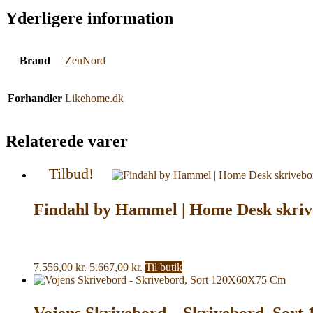
Yderligere information
Brand
ZenNord
Forhandler
Likehome.dk
Relaterede varer
Tilbud!
Findahl by Hammel | Home Desk skriv
Den
Den
7.556,00
kr.
5.667,00
kr.
Til butik
oprindelige
aktuelle
pris
pris
var:
er:
Vojens Skrivebord – Skrivebord, Sor