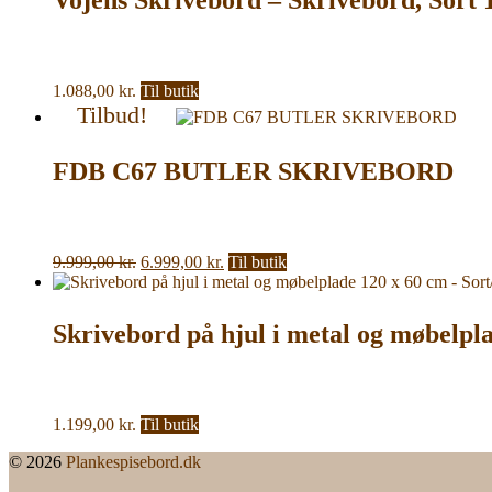
7.556,00 kr..
5.667,00 kr..
1.088,00
kr.
Til butik
Tilbud!
FDB C67 BUTLER SKRIVEBORD
Den
Den
9.999,00
kr.
6.999,00
kr.
Til butik
oprindelige
aktuelle
pris
pris
var:
er:
Skrivebord på hjul i metal og møbelpla
9.999,00 kr..
6.999,00 kr..
1.199,00
kr.
Til butik
© 2026
Plankespisebord.dk