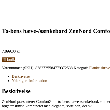
To-bens hæve-/sænkebord ZenNord Comfort
7.899,00
kr.
Til butik
Varenummer (SKU):
8382725584779372538
Kategori:
Planke skriv
Beskrivelse
Yderligere information
Beskrivelse
ZenNord præsenterer ComfortZone to-bens hæve-/sænkebord, som er en s
bøgetræsfinish kombineret med elegante, sorte ben, der sk