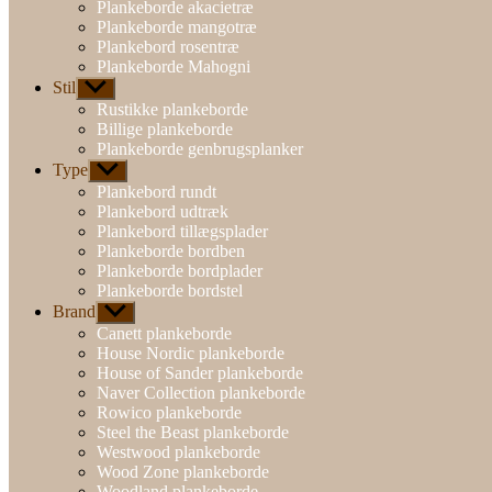
Plankeborde akacietræ
Plankeborde mangotræ
Plankebord rosentræ
Plankeborde Mahogni
Stil
Vis
undermenu
Rustikke plankeborde
Billige plankeborde
Plankeborde genbrugsplanker
Type
Vis
undermenu
Plankebord rundt
Plankebord udtræk
Plankebord tillægsplader
Plankeborde bordben
Plankeborde bordplader
Plankeborde bordstel
Brand
Vis
undermenu
Canett plankeborde
House Nordic plankeborde
House of Sander plankeborde
Naver Collection plankeborde
Rowico plankeborde
Steel the Beast plankeborde
Westwood plankeborde
Wood Zone plankeborde
Woodland plankeborde