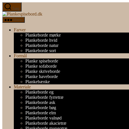
Spring
Søg
til
Plankespisebord.dk
indholdet
Menu
Farver
Plankeborde mørke
Plankeborde hvid
Plankeborde natur
Plankeborde sort
Formål
Planke spiseborde
Planke sofaborde
Planke skriveborde
Planke haveborde
Plankebænke
Materiale
Plankeborde eg
Plankeborde fyrretræ
Plankeborde ask
Plankeborde bøg
Plankeborde elm
Plankeborde valnød
Plankeborde akacietræ
Plankeborde mangotræ