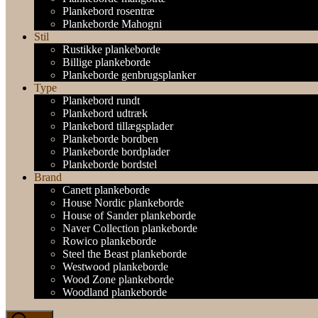
Plankebord rosentræ
Plankeborde Mahogni
Stil
Rustikke plankeborde
Billige plankeborde
Plankeborde genbrugsplanker
Type
Plankebord rundt
Plankebord udtræk
Plankebord tillægsplader
Plankeborde bordben
Plankeborde bordplader
Plankeborde bordstel
Brand
Canett plankeborde
House Nordic plankeborde
House of Sander plankeborde
Naver Collection plankeborde
Rowico plankeborde
Steel the Beast plankeborde
Westwood plankeborde
Wood Zone plankeborde
Woodland plankeborde