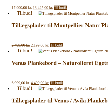
Den
Den
17.900,00
kr.
13.425,00
kr.
Til butik
oprindelige
aktuelle
Tilbud!
pris
pris
var:
er:
Tillægsplader til Montpellier Natur Pl
17.900,00 kr..
13.425,00 kr..
Den
Den
2.499,00
kr.
2.199,00
kr.
Til butik
oprindelige
aktuelle
Tilbud!
pris
pris
var:
er:
Venus Plankebord – Naturolieret Eget
2.499,00 kr..
2.199,00 kr..
Den
Den
6.999,00
kr.
4.499,00
kr.
Til butik
oprindelige
aktuelle
Tilbud!
pris
pris
var:
er:
Tillægsplader til Venus / Avila Plankeb
6.999,00 kr..
4.499,00 kr..