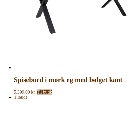
Spisebord i mørk eg med bølget kant
5.399,00
kr.
Til butik
Tilbud!