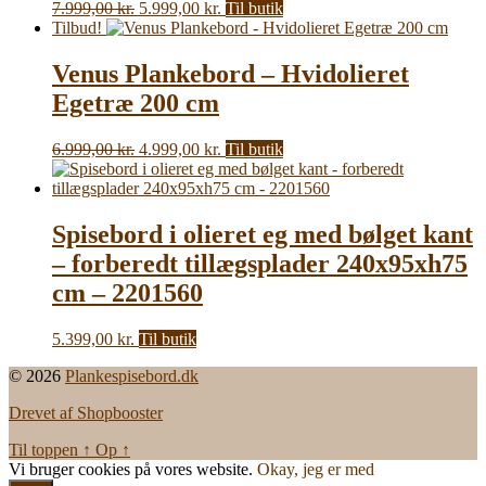
Den
Den
7.999,00
kr.
5.999,00
kr.
Til butik
oprindelige
aktuelle
Tilbud!
pris
pris
var:
er:
Venus Plankebord – Hvidolieret
7.999,00 kr..
5.999,00 kr..
Egetræ 200 cm
Den
Den
6.999,00
kr.
4.999,00
kr.
Til butik
oprindelige
aktuelle
pris
pris
var:
er:
6.999,00 kr..
4.999,00 kr..
Spisebord i olieret eg med bølget kant
– forberedt tillægsplader 240x95xh75
cm – 2201560
5.399,00
kr.
Til butik
© 2026
Plankespisebord.dk
Drevet af Shopbooster
Til toppen
↑
Op
↑
Vi bruger cookies på vores website.
Okay, jeg er med