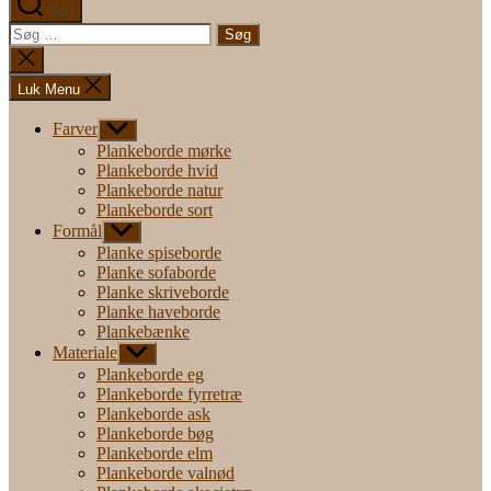
Søg
Søg
efter:
Luk
søgning
Luk Menu
Farver
Vis
undermenu
Plankeborde mørke
Plankeborde hvid
Plankeborde natur
Plankeborde sort
Formål
Vis
undermenu
Planke spiseborde
Planke sofaborde
Planke skriveborde
Planke haveborde
Plankebænke
Materiale
Vis
undermenu
Plankeborde eg
Plankeborde fyrretræ
Plankeborde ask
Plankeborde bøg
Plankeborde elm
Plankeborde valnød