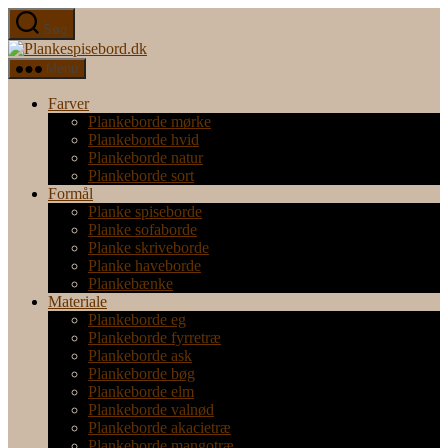
Spring
Søg
til
Plankespisebord.dk
indholdet
Menu
Farver
Plankeborde mørke
Plankeborde hvid
Plankeborde natur
Plankeborde sort
Formål
Planke spiseborde
Planke sofaborde
Planke skriveborde
Planke haveborde
Plankebænke
Materiale
Plankeborde eg
Plankeborde fyrretræ
Plankeborde ask
Plankeborde bøg
Plankeborde elm
Plankeborde valnød
Plankeborde akacietræ
Plankeborde mangotræ