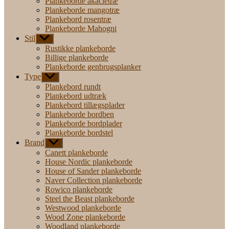
Plankeborde akacietræ
Plankeborde mangotræ
Plankebord rosentræ
Plankeborde Mahogni
Stil
Vis
undermenu
Rustikke plankeborde
Billige plankeborde
Plankeborde genbrugsplanker
Type
Vis
undermenu
Plankebord rundt
Plankebord udtræk
Plankebord tillægsplader
Plankeborde bordben
Plankeborde bordplader
Plankeborde bordstel
Brand
Vis
undermenu
Canett plankeborde
House Nordic plankeborde
House of Sander plankeborde
Naver Collection plankeborde
Rowico plankeborde
Steel the Beast plankeborde
Westwood plankeborde
Wood Zone plankeborde
Woodland plankeborde