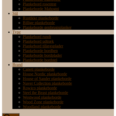
Plankebord rosentræ
Plankeborde Mahogni
Stil
Rustikke plankeborde
Billige plankeborde
Plankeborde genbrugsplanker
Type
Plankebord rundt
Plankebord udtræk
Plankebord tillægsplader
Plankeborde bordben
Plankeborde bordplader
Plankeborde bordstel
Brand
Canett plankeborde
House Nordic plankeborde
House of Sander plankeborde
Naver Collection plankeborde
Rowico plankeborde
Steel the Beast plankeborde
Westwood plankeborde
Wood Zone plankeborde
Woodland plankeborde