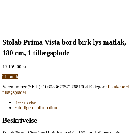
Stolab Prima Vista bord birk lys matlak,
180 cm, 1 tillægsplade
15.159,00
kr.
Til butik
Varenummer (SKU):
1030836795717681904
Kategori:
Plankebord
tillægsplader
Beskrivelse
Yderligere information
Beskrivelse
Stolab Prima Vista bord birk lys matlak, 180 cm, 1 tillægsplade