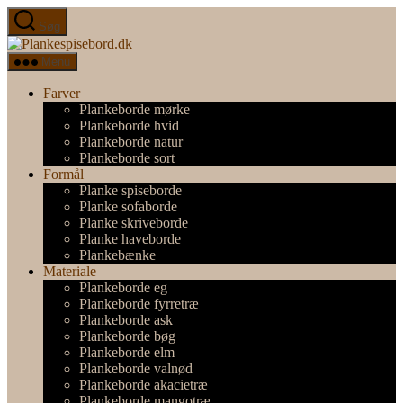
Spring
Søg
til
Plankespisebord.dk
indholdet
Menu
Farver
Plankeborde mørke
Plankeborde hvid
Plankeborde natur
Plankeborde sort
Formål
Planke spiseborde
Planke sofaborde
Planke skriveborde
Planke haveborde
Plankebænke
Materiale
Plankeborde eg
Plankeborde fyrretræ
Plankeborde ask
Plankeborde bøg
Plankeborde elm
Plankeborde valnød
Plankeborde akacietræ
Plankeborde mangotræ