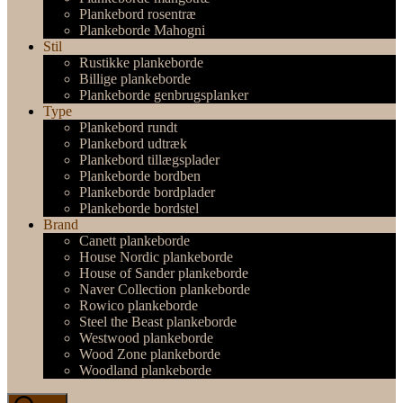
Plankebord rosentræ
Plankeborde Mahogni
Stil
Rustikke plankeborde
Billige plankeborde
Plankeborde genbrugsplanker
Type
Plankebord rundt
Plankebord udtræk
Plankebord tillægsplader
Plankeborde bordben
Plankeborde bordplader
Plankeborde bordstel
Brand
Canett plankeborde
House Nordic plankeborde
House of Sander plankeborde
Naver Collection plankeborde
Rowico plankeborde
Steel the Beast plankeborde
Westwood plankeborde
Wood Zone plankeborde
Woodland plankeborde