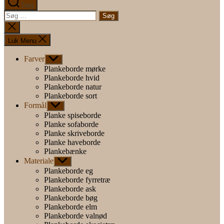
Søg
Søg
efter:
Luk
søgning
Luk Menu
Farver
Vis
undermenu
Plankeborde mørke
Plankeborde hvid
Plankeborde natur
Plankeborde sort
Formål
Vis
undermenu
Planke spiseborde
Planke sofaborde
Planke skriveborde
Planke haveborde
Plankebænke
Materiale
Vis
undermenu
Plankeborde eg
Plankeborde fyrretræ
Plankeborde ask
Plankeborde bøg
Plankeborde elm
Plankeborde valnød