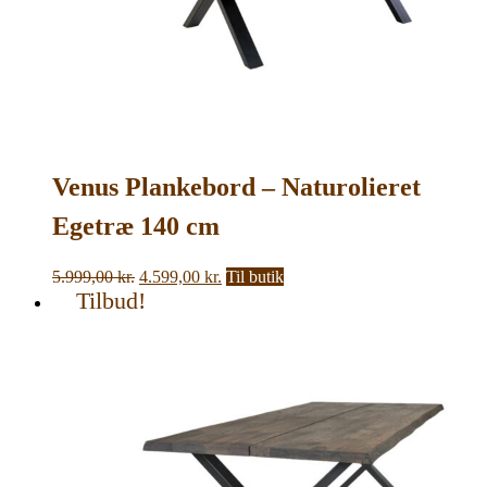
Venus Plankebord – Naturolieret
Egetræ 140 cm
Den
Den
5.999,00
kr.
4.599,00
kr.
Til butik
oprindelige
aktuelle
Tilbud!
pris
pris
var:
er:
5.999,00 kr..
4.599,00 kr..