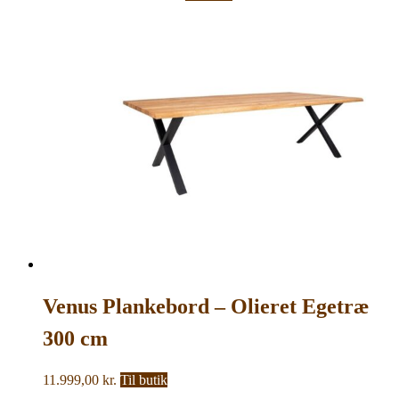
oprindelige
aktuelle
pris
pris
var:
er:
7.999,00 kr..
5.999,00 kr..
Venus Plankebord – Olieret Egetræ
300 cm
11.999,00
kr.
Til butik