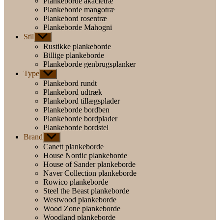
Plankeborde akacietræ
Plankeborde mangotræ
Plankebord rosentræ
Plankeborde Mahogni
Stil
Vis
undermenu
Rustikke plankeborde
Billige plankeborde
Plankeborde genbrugsplanker
Type
Vis
undermenu
Plankebord rundt
Plankebord udtræk
Plankebord tillægsplader
Plankeborde bordben
Plankeborde bordplader
Plankeborde bordstel
Brand
Vis
undermenu
Canett plankeborde
House Nordic plankeborde
House of Sander plankeborde
Naver Collection plankeborde
Rowico plankeborde
Steel the Beast plankeborde
Westwood plankeborde
Wood Zone plankeborde
Woodland plankeborde