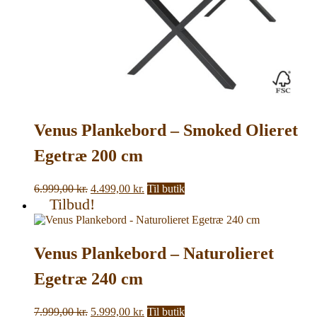
Venus Plankebord – Smoked Olieret
Egetræ 200 cm
Den
Den
6.999,00
kr.
4.499,00
kr.
Til butik
oprindelige
aktuelle
Tilbud!
pris
pris
var:
er:
6.999,00 kr..
4.499,00 kr..
Venus Plankebord – Naturolieret
Egetræ 240 cm
Den
Den
7.999,00
kr.
5.999,00
kr.
Til butik