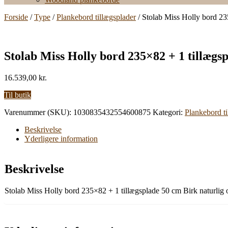
Forside
/
Type
/
Plankebord tillægsplader
/ Stolab Miss Holly bord 235
Stolab Miss Holly bord 235×82 + 1 tillægsp
16.539,00
kr.
Til butik
Varenummer (SKU):
1030835432554600875
Kategori:
Plankebord ti
Beskrivelse
Yderligere information
Beskrivelse
Stolab Miss Holly bord 235×82 + 1 tillægsplade 50 cm Birk naturlig o