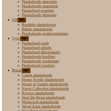
Plankeborde akacietræ
Plankeborde mangotræ
Plankebord rosentræ
Plankeborde Mahogni
Stil
Vis
undermenu
Rustikke plankeborde
Billige plankeborde
Plankeborde genbrugsplanker
Type
Vis
undermenu
Plankebord rundt
Plankebord udtræk
Plankebord tillægsplader
Plankeborde bordben
Plankeborde bordplader
Plankeborde bordstel
Brand
Vis
undermenu
Canett plankeborde
House Nordic plankeborde
House of Sander plankeborde
Naver Collection plankeborde
Rowico plankeborde
Steel the Beast plankeborde
Westwood plankeborde
Wood Zone plankeborde
Woodland plankeborde