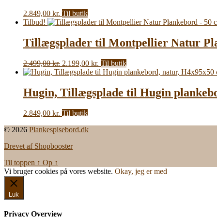
2.849,00
kr.
Til butik
Tilbud!
Tillægsplader til Montpellier Natur Pl
Den
Den
2.499,00
kr.
2.199,00
kr.
Til butik
oprindelige
aktuelle
pris
pris
var:
er:
Hugin, Tillægsplade til Hugin plankeb
2.499,00 kr..
2.199,00 kr..
2.849,00
kr.
Til butik
© 2026
Plankespisebord.dk
Drevet af Shopbooster
Til toppen
↑
Op
↑
Vi bruger cookies på vores website.
Okay, jeg er med
Luk
Privacy Overview