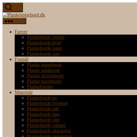
Spring
Søg
til
Plankespisebord.dk
indholdet
Menu
Farver
Plankeborde mørke
Plankeborde hvid
Plankeborde natur
Plankeborde sort
Formål
Planke spiseborde
Planke sofaborde
Planke skriveborde
Planke haveborde
Plankebænke
Materiale
Plankeborde eg
Plankeborde fyrretræ
Plankeborde ask
Plankeborde bøg
Plankeborde elm
Plankeborde valnød
Plankeborde akacietræ
Plankeborde mangotræ