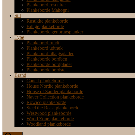
Plankebord rosentræ
Plankeborde Mahogni
Stil
Rustikke plankeborde
Billige plankeborde
Plankeborde genbrugsplanker
Type
Plankebord rundt
Plankebord udtræk
Plankebord tillægsplader
Plankeborde bordben
Plankeborde bordplader
Plankeborde bordstel
Brand
Canett plankeborde
House Nordic plankeborde
House of Sander plankeborde
Naver Collection plankeborde
Rowico plankeborde
Steel the Beast plankeborde
Westwood plankeborde
Wood Zone plankeborde
Woodland plankeborde