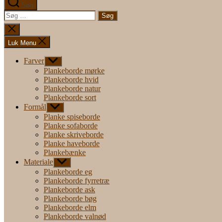
Søg
Søg
efter:
Luk
søgning
Luk Menu
Farver
Vis
undermenu
Plankeborde mørke
Plankeborde hvid
Plankeborde natur
Plankeborde sort
Formål
Vis
undermenu
Planke spiseborde
Planke sofaborde
Planke skriveborde
Planke haveborde
Plankebænke
Materiale
Vis
undermenu
Plankeborde eg
Plankeborde fyrretræ
Plankeborde ask
Plankeborde bøg
Plankeborde elm
Plankeborde valnød