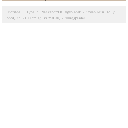
Forside
/
Type
/
Plankebord tillægsplader
/ Stolab Miss Holly
bord, 235×100 cm eg lys matlak, 2 tillægsplader