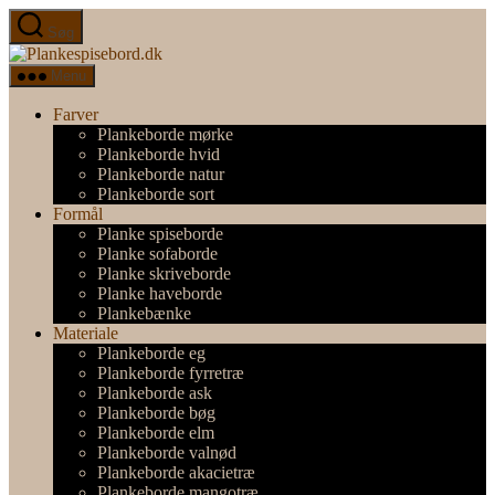
Spring
Søg
til
Plankespisebord.dk
indholdet
Menu
Farver
Plankeborde mørke
Plankeborde hvid
Plankeborde natur
Plankeborde sort
Formål
Planke spiseborde
Planke sofaborde
Planke skriveborde
Planke haveborde
Plankebænke
Materiale
Plankeborde eg
Plankeborde fyrretræ
Plankeborde ask
Plankeborde bøg
Plankeborde elm
Plankeborde valnød
Plankeborde akacietræ
Plankeborde mangotræ