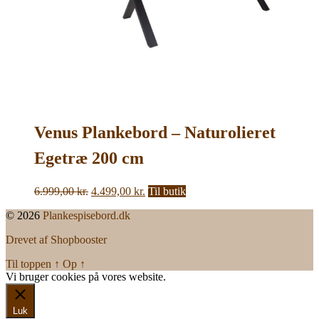
Venus Plankebord – Naturolieret
Egetræ 200 cm
Den
Den
6.999,00
kr.
4.499,00
kr.
Til butik
oprindelige
aktuelle
© 2026
Plankespisebord.dk
pris
pris
var:
er:
Drevet af Shopbooster
6.999,00 kr..
4.499,00 kr..
Til toppen
↑
Op
↑
Vi bruger cookies på vores website.
Okay, jeg er med
Luk