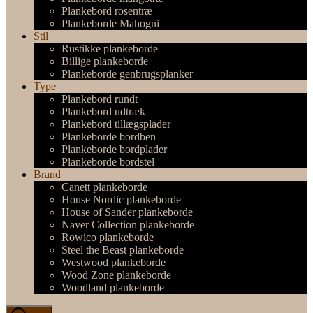
Plankebord rosentræ
Plankeborde Mahogni
Stil
Rustikke plankeborde
Billige plankeborde
Plankeborde genbrugsplanker
Type
Plankebord rundt
Plankebord udtræk
Plankebord tillægsplader
Plankeborde bordben
Plankeborde bordplader
Plankeborde bordstel
Brand
Canett plankeborde
House Nordic plankeborde
House of Sander plankeborde
Naver Collection plankeborde
Rowico plankeborde
Steel the Beast plankeborde
Westwood plankeborde
Wood Zone plankeborde
Woodland plankeborde