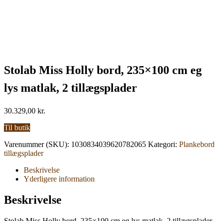
Stolab Miss Holly bord, 235×100 cm eg
lys matlak, 2 tillægsplader
30.329,00
kr.
Til butik
Varenummer (SKU):
1030834039620782065
Kategori:
Plankebord
tillægsplader
Beskrivelse
Yderligere information
Beskrivelse
Stolab Miss Holly bord, 235×100 cm eg lys matlak, 2 tillægsplader