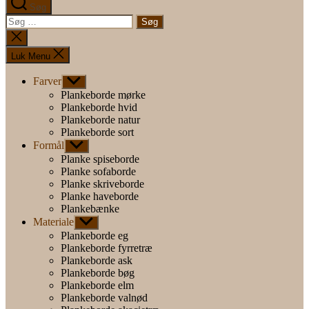
Søg
Søg
efter:
Luk
søgning
Luk Menu
Farver
Vis
undermenu
Plankeborde mørke
Plankeborde hvid
Plankeborde natur
Plankeborde sort
Formål
Vis
undermenu
Planke spiseborde
Planke sofaborde
Planke skriveborde
Planke haveborde
Plankebænke
Materiale
Vis
undermenu
Plankeborde eg
Plankeborde fyrretræ
Plankeborde ask
Plankeborde bøg
Plankeborde elm
Plankeborde valnød