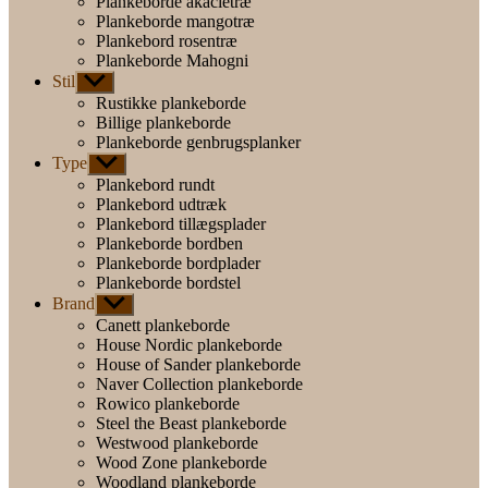
Plankeborde akacietræ
Plankeborde mangotræ
Plankebord rosentræ
Plankeborde Mahogni
Stil
Vis
undermenu
Rustikke plankeborde
Billige plankeborde
Plankeborde genbrugsplanker
Type
Vis
undermenu
Plankebord rundt
Plankebord udtræk
Plankebord tillægsplader
Plankeborde bordben
Plankeborde bordplader
Plankeborde bordstel
Brand
Vis
undermenu
Canett plankeborde
House Nordic plankeborde
House of Sander plankeborde
Naver Collection plankeborde
Rowico plankeborde
Steel the Beast plankeborde
Westwood plankeborde
Wood Zone plankeborde
Woodland plankeborde