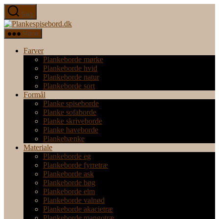
Spring
Søg
til
Plankespisebord.dk
indholdet
Menu
Farver
Plankeborde mørke
Plankeborde hvid
Plankeborde natur
Plankeborde sort
Formål
Planke spiseborde
Planke sofaborde
Planke skriveborde
Planke haveborde
Plankebænke
Materiale
Plankeborde eg
Plankeborde fyrretræ
Plankeborde ask
Plankeborde bøg
Plankeborde elm
Plankeborde valnød
Plankeborde akacietræ
Plankeborde mangotræ