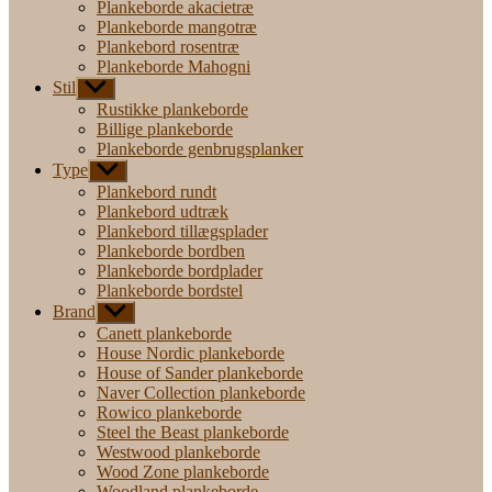
Plankeborde akacietræ
Plankeborde mangotræ
Plankebord rosentræ
Plankeborde Mahogni
Stil
Vis
undermenu
Rustikke plankeborde
Billige plankeborde
Plankeborde genbrugsplanker
Type
Vis
undermenu
Plankebord rundt
Plankebord udtræk
Plankebord tillægsplader
Plankeborde bordben
Plankeborde bordplader
Plankeborde bordstel
Brand
Vis
undermenu
Canett plankeborde
House Nordic plankeborde
House of Sander plankeborde
Naver Collection plankeborde
Rowico plankeborde
Steel the Beast plankeborde
Westwood plankeborde
Wood Zone plankeborde
Woodland plankeborde