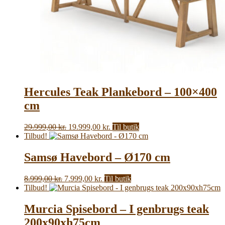
Hercules Teak Plankebord – 100×400
cm
Den
Den
29.999,00
kr.
19.999,00
kr.
Til butik
oprindelige
aktuelle
Tilbud!
pris
pris
var:
er:
Samsø Havebord – Ø170 cm
29.999,00 kr..
19.999,00 kr..
Den
Den
8.999,00
kr.
7.999,00
kr.
Til butik
oprindelige
aktuelle
Tilbud!
pris
pris
var:
er:
Murcia Spisebord – I genbrugs teak
8.999,00 kr..
7.999,00 kr..
200x90xh75cm