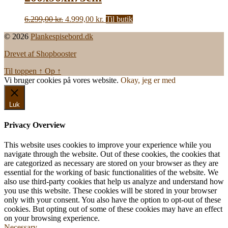
Den
Den
6.299,00
kr.
4.999,00
kr.
Til butik
oprindelige
aktuelle
© 2026
Plankespisebord.dk
pris
pris
var:
er:
Drevet af Shopbooster
6.299,00 kr..
4.999,00 kr..
Til toppen
↑
Op
↑
Vi bruger cookies på vores website.
Okay, jeg er med
Luk
Privacy Overview
This website uses cookies to improve your experience while you
navigate through the website. Out of these cookies, the cookies that
are categorized as necessary are stored on your browser as they are
essential for the working of basic functionalities of the website. We
also use third-party cookies that help us analyze and understand how
you use this website. These cookies will be stored in your browser
only with your consent. You also have the option to opt-out of these
cookies. But opting out of some of these cookies may have an effect
on your browsing experience.
Necessary