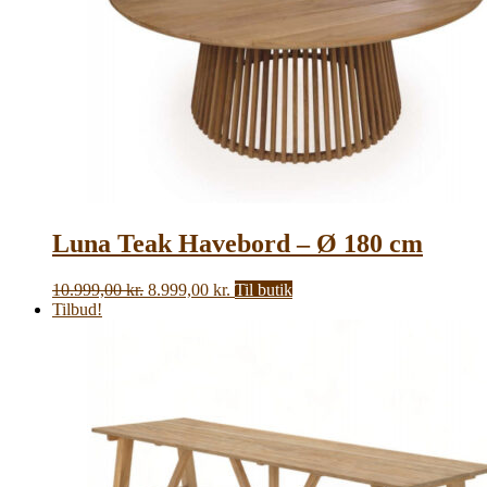
Luna Teak Havebord – Ø 180 cm
Den
Den
10.999,00
kr.
8.999,00
kr.
Til butik
oprindelige
aktuelle
Tilbud!
pris
pris
var:
er:
10.999,00 kr..
8.999,00 kr..