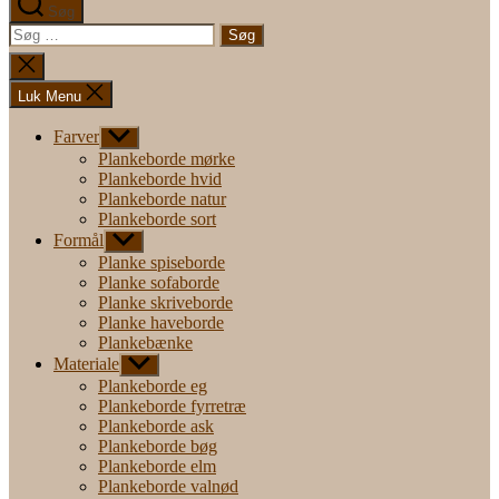
Søg
Søg
efter:
Luk
søgning
Luk Menu
Farver
Vis
undermenu
Plankeborde mørke
Plankeborde hvid
Plankeborde natur
Plankeborde sort
Formål
Vis
undermenu
Planke spiseborde
Planke sofaborde
Planke skriveborde
Planke haveborde
Plankebænke
Materiale
Vis
undermenu
Plankeborde eg
Plankeborde fyrretræ
Plankeborde ask
Plankeborde bøg
Plankeborde elm
Plankeborde valnød