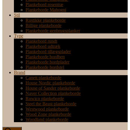
Plankebord rosentræ
Plankeborde Mahogni
Stil
Rustikke plankeborde
Billige plankeborde
Plankeborde genbrugsplanker
Type
Plankebord rundt
Plankebord udtræk
Plankebord tillægsplader
Plankeborde bordben
Plankeborde bordplader
Plankeborde bordstel
Brand
Canett plankeborde
House Nordic plankeborde
House of Sander plankeborde
Naver Collection plankeborde
Rowico plankeborde
Steel the Beast plankeborde
Westwood plankeborde
Wood Zone plankeborde
Woodland plankeborde