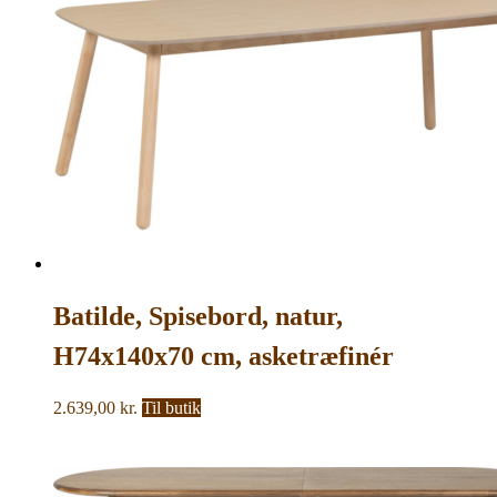
6.599,00 kr..
4.249,00 kr..
Batilde, Spisebord, natur,
H74x140x70 cm, asketræfinér
2.639,00
kr.
Til butik