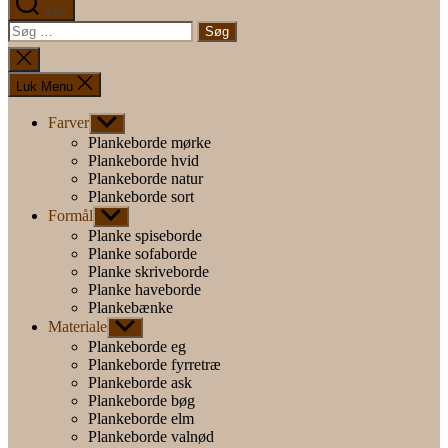
Søg
Søg
efter:
Luk
søgning
Luk Menu
Farver
Vis
undermenu
Plankeborde mørke
Plankeborde hvid
Plankeborde natur
Plankeborde sort
Formål
Vis
undermenu
Planke spiseborde
Planke sofaborde
Planke skriveborde
Planke haveborde
Plankebænke
Materiale
Vis
undermenu
Plankeborde eg
Plankeborde fyrretræ
Plankeborde ask
Plankeborde bøg
Plankeborde elm
Plankeborde valnød