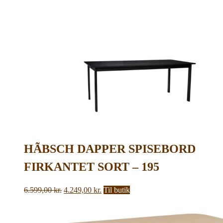
HÃBSCH DAPPER SPISEBORD
FIRKANTET SORT – 195
Den
Den
6.599,00
kr.
4.249,00
kr.
Til butik
oprindelige
aktuelle
pris
pris
var:
er: