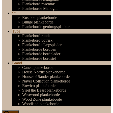
Plankebord rosentræ
Plankeborde Mahogni
Stil
Rustikke plankeborde
Billige plankeborde
Plankeborde genbrugsplanker
Type
Plankebord rundt
Plankebord udtræk
Plankebord tillægsplader
Plankeborde bordben
Plankeborde bordplader
Plankeborde bordstel
Brand
Canett plankeborde
House Nordic plankeborde
House of Sander plankeborde
Naver Collection plankeborde
Rowico plankeborde
Steel the Beast plankeborde
Westwood plankeborde
Wood Zone plankeborde
Woodland plankeborde