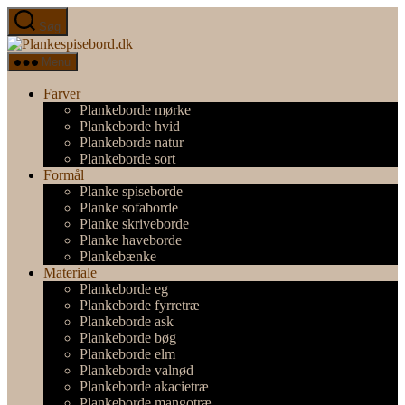
Spring
Søg
til
Plankespisebord.dk
indholdet
Menu
Farver
Plankeborde mørke
Plankeborde hvid
Plankeborde natur
Plankeborde sort
Formål
Planke spiseborde
Planke sofaborde
Planke skriveborde
Planke haveborde
Plankebænke
Materiale
Plankeborde eg
Plankeborde fyrretræ
Plankeborde ask
Plankeborde bøg
Plankeborde elm
Plankeborde valnød
Plankeborde akacietræ
Plankeborde mangotræ