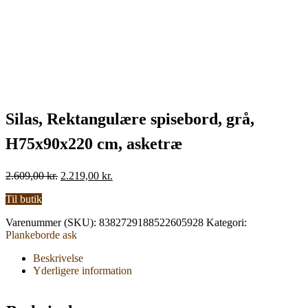
Silas, Rektangulære spisebord, grå,
H75x90x220 cm, asketræ
Den
Den
2.609,00
kr.
2.219,00
kr.
oprindelige
aktuelle
Til butik
pris
pris
var:
er:
Varenummer (SKU):
8382729188522605928
Kategori:
2.609,00 kr..
2.219,00 kr..
Plankeborde ask
Beskrivelse
Yderligere information