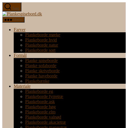
Spring
Søg
til
Plankespisebord.dk
indholdet
Menu
Farver
Plankeborde mørke
Plankeborde hvid
Plankeborde natur
Plankeborde sort
Formål
Planke spiseborde
Planke sofaborde
Planke skriveborde
Planke haveborde
Plankebænke
Materiale
Plankeborde eg
Plankeborde fyrretræ
Plankeborde ask
Plankeborde bøg
Plankeborde elm
Plankeborde valnød
Plankeborde akacietræ
Plankeborde mangotræ