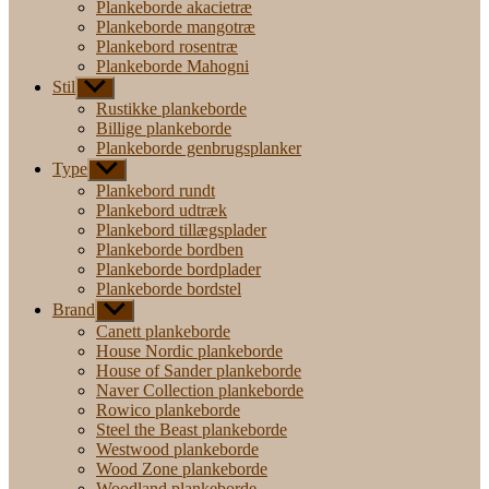
Plankeborde akacietræ
Plankeborde mangotræ
Plankebord rosentræ
Plankeborde Mahogni
Stil
Vis
undermenu
Rustikke plankeborde
Billige plankeborde
Plankeborde genbrugsplanker
Type
Vis
undermenu
Plankebord rundt
Plankebord udtræk
Plankebord tillægsplader
Plankeborde bordben
Plankeborde bordplader
Plankeborde bordstel
Brand
Vis
undermenu
Canett plankeborde
House Nordic plankeborde
House of Sander plankeborde
Naver Collection plankeborde
Rowico plankeborde
Steel the Beast plankeborde
Westwood plankeborde
Wood Zone plankeborde
Woodland plankeborde