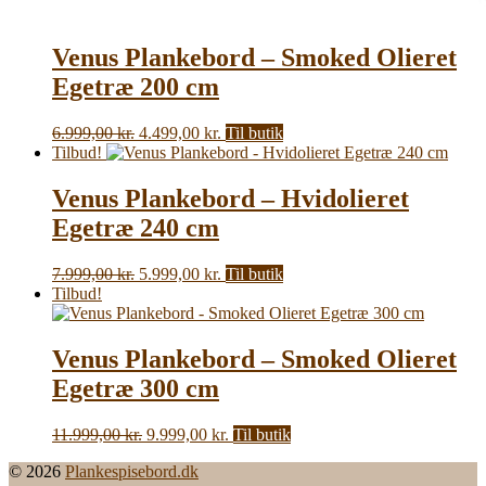
Venus Plankebord – Smoked Olieret
Egetræ 200 cm
Den
Den
6.999,00
kr.
4.499,00
kr.
Til butik
oprindelige
aktuelle
Tilbud!
pris
pris
var:
er:
Venus Plankebord – Hvidolieret
6.999,00 kr..
4.499,00 kr..
Egetræ 240 cm
Den
Den
7.999,00
kr.
5.999,00
kr.
Til butik
oprindelige
aktuelle
Tilbud!
pris
pris
var:
er:
7.999,00 kr..
5.999,00 kr..
Venus Plankebord – Smoked Olieret
Egetræ 300 cm
Den
Den
11.999,00
kr.
9.999,00
kr.
Til butik
oprindelige
aktuelle
© 2026
Plankespisebord.dk
pris
pris