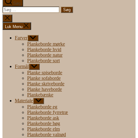
Søg
Søg
efter:
Luk
søgning
Luk Menu
Farver
Vis
undermenu
Plankeborde mørke
Plankeborde hvid
Plankeborde natur
Plankeborde sort
Formål
Vis
undermenu
Planke spiseborde
Planke sofaborde
Planke skriveborde
Planke haveborde
Plankebænke
Materiale
Vis
undermenu
Plankeborde eg
Plankeborde fyrretræ
Plankeborde ask
Plankeborde bøg
Plankeborde elm
Plankeborde valnød