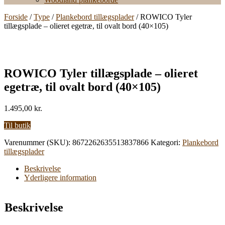
Forside
/
Type
/
Plankebord tillægsplader
/ ROWICO Tyler
tillægsplade – olieret egetræ, til ovalt bord (40×105)
ROWICO Tyler tillægsplade – olieret
egetræ, til ovalt bord (40×105)
1.495,00
kr.
Til butik
Varenummer (SKU):
8672262635513837866
Kategori:
Plankebord
tillægsplader
Beskrivelse
Yderligere information
Beskrivelse