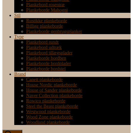
Plankebord rosentræ
Plankeborde Mahogni
Stil
Rustikke plankeborde
Billige plankeborde
Plankeborde genbrugsplanker
Type
Plankebord rundt
Plankebord udtræk
Plankebord tillægsplader
Plankeborde bordben
Plankeborde bordplader
Plankeborde bordstel
Brand
Canett plankeborde
House Nordic plankeborde
House of Sander plankeborde
Naver Collection plankeborde
Rowico plankeborde
Steel the Beast plankeborde
Westwood plankeborde
Wood Zone plankeborde
Woodland plankeborde