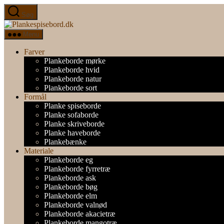
Spring
Søg
til
Plankespisebord.dk
indholdet
Menu
Farver
Plankeborde mørke
Plankeborde hvid
Plankeborde natur
Plankeborde sort
Formål
Planke spiseborde
Planke sofaborde
Planke skriveborde
Planke haveborde
Plankebænke
Materiale
Plankeborde eg
Plankeborde fyrretræ
Plankeborde ask
Plankeborde bøg
Plankeborde elm
Plankeborde valnød
Plankeborde akacietræ
Plankeborde mangotræ