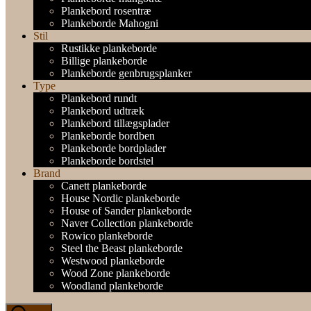
Plankebord rosentræ
Plankeborde Mahogni
Stil
Rustikke plankeborde
Billige plankeborde
Plankeborde genbrugsplanker
Type
Plankebord rundt
Plankebord udtræk
Plankebord tillægsplader
Plankeborde bordben
Plankeborde bordplader
Plankeborde bordstel
Brand
Canett plankeborde
House Nordic plankeborde
House of Sander plankeborde
Naver Collection plankeborde
Rowico plankeborde
Steel the Beast plankeborde
Westwood plankeborde
Wood Zone plankeborde
Woodland plankeborde