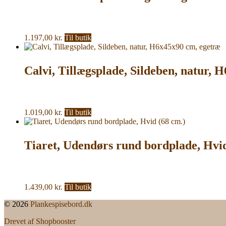
1.197,00
kr.
Til butik
Calvi, Tillægsplade, Sildeben, natur, 
1.019,00
kr.
Til butik
Tiaret, Udendørs rund bordplade, Hvid
1.439,00
kr.
Til butik
© 2026
Plankespisebord.dk
Drevet af Shopbooster