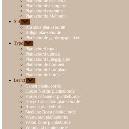
Plankeborde akacietræ
Plankeborde mangotræ
Plankebord rosentræ
Plankeborde Mahogni
Stil
Vis
undermenu
Rustikke plankeborde
Billige plankeborde
Plankeborde genbrugsplanker
Type
Vis
undermenu
Plankebord rundt
Plankebord udtræk
Plankebord tillægsplader
Plankeborde bordben
Plankeborde bordplader
Plankeborde bordstel
Brand
Vis
undermenu
Canett plankeborde
House Nordic plankeborde
House of Sander plankeborde
Naver Collection plankeborde
Rowico plankeborde
Steel the Beast plankeborde
Westwood plankeborde
Wood Zone plankeborde
Woodland plankeborde