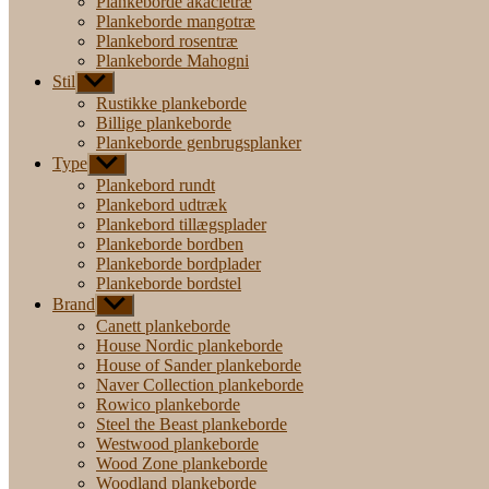
Plankeborde akacietræ
Plankeborde mangotræ
Plankebord rosentræ
Plankeborde Mahogni
Stil
Vis
undermenu
Rustikke plankeborde
Billige plankeborde
Plankeborde genbrugsplanker
Type
Vis
undermenu
Plankebord rundt
Plankebord udtræk
Plankebord tillægsplader
Plankeborde bordben
Plankeborde bordplader
Plankeborde bordstel
Brand
Vis
undermenu
Canett plankeborde
House Nordic plankeborde
House of Sander plankeborde
Naver Collection plankeborde
Rowico plankeborde
Steel the Beast plankeborde
Westwood plankeborde
Wood Zone plankeborde
Woodland plankeborde