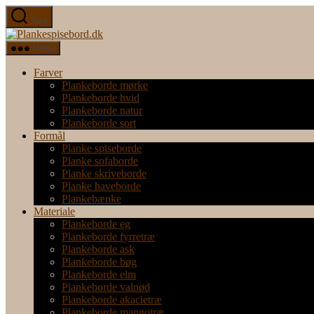
Spring
Søg
til
Plankespisebord.dk
indholdet
Menu
Farver
Plankeborde mørke
Plankeborde hvid
Plankeborde natur
Plankeborde sort
Formål
Planke spiseborde
Planke sofaborde
Planke skriveborde
Planke haveborde
Plankebænke
Materiale
Plankeborde eg
Plankeborde fyrretræ
Plankeborde ask
Plankeborde bøg
Plankeborde elm
Plankeborde valnød
Plankeborde akacietræ
Plankeborde mangotræ