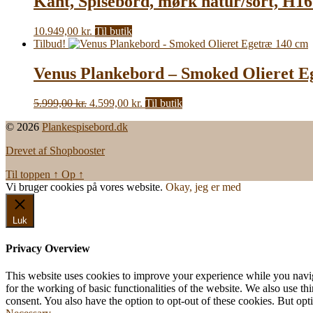
Kant, Spisebord, mørk natur/sort, H1
7.999,00 kr..
5.999,00 kr..
10.949,00
kr.
Til butik
Tilbud!
Venus Plankebord – Smoked Olieret E
Den
Den
5.999,00
kr.
4.599,00
kr.
Til butik
oprindelige
aktuelle
© 2026
Plankespisebord.dk
pris
pris
var:
er:
Drevet af Shopbooster
5.999,00 kr..
4.599,00 kr..
Til toppen
↑
Op
↑
Vi bruger cookies på vores website.
Okay, jeg er med
Luk
Privacy Overview
This website uses cookies to improve your experience while you naviga
for the working of basic functionalities of the website. We also use t
consent. You also have the option to opt-out of these cookies. But op