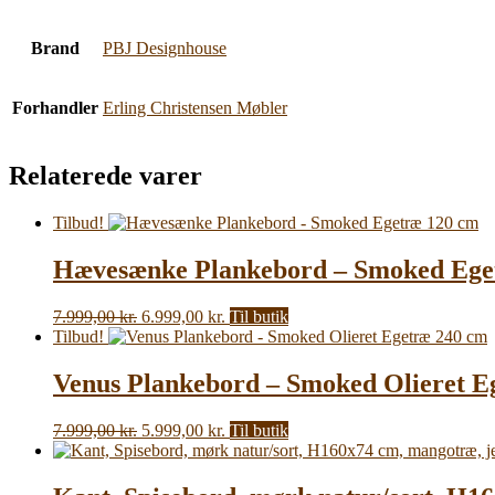
Brand
PBJ Designhouse
Forhandler
Erling Christensen Møbler
Relaterede varer
Tilbud!
Hævesænke Plankebord – Smoked Ege
Den
Den
7.999,00
kr.
6.999,00
kr.
Til butik
oprindelige
aktuelle
Tilbud!
pris
pris
var:
er:
Venus Plankebord – Smoked Olieret E
7.999,00 kr..
6.999,00 kr..
Den
Den
7.999,00
kr.
5.999,00
kr.
Til butik
oprindelige
aktuelle
pris
pris
var:
er: