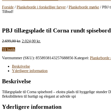
Forside
/
Plankeborde i forskellige farver
/
Plankeborde mørke
/ PBJ t
Tilbud!
PBJ tillægsplade til Corna rundt spisebor
Den
Den
2.699,00
kr.
2.024,00
kr.
oprindelige
aktuelle
Til butik
pris
pris
var:
er:
Varenummer (SKU):
8558938143257688856
Kategori:
Plankeborde
2.699,00 kr..
2.024,00 kr..
Beskrivelse
Yderligere information
Beskrivelse
Tillægsplade til Corna spisebord – ekstra plads til hyggelige stunder
fleksibiliteten til hurtigt og elegant at udvide spi
Yderligere information