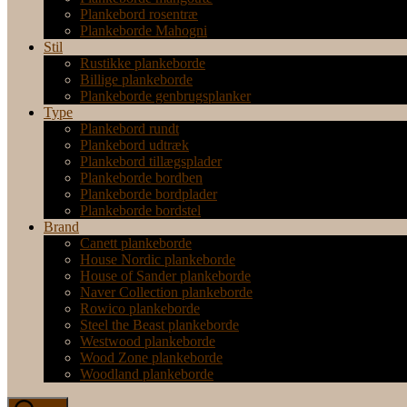
Plankebord rosentræ
Plankeborde Mahogni
Stil
Rustikke plankeborde
Billige plankeborde
Plankeborde genbrugsplanker
Type
Plankebord rundt
Plankebord udtræk
Plankebord tillægsplader
Plankeborde bordben
Plankeborde bordplader
Plankeborde bordstel
Brand
Canett plankeborde
House Nordic plankeborde
House of Sander plankeborde
Naver Collection plankeborde
Rowico plankeborde
Steel the Beast plankeborde
Westwood plankeborde
Wood Zone plankeborde
Woodland plankeborde