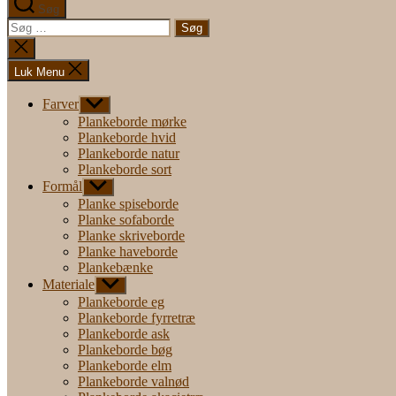
Søg
Søg
efter:
Luk
søgning
Luk Menu
Farver
Vis
undermenu
Plankeborde mørke
Plankeborde hvid
Plankeborde natur
Plankeborde sort
Formål
Vis
undermenu
Planke spiseborde
Planke sofaborde
Planke skriveborde
Planke haveborde
Plankebænke
Materiale
Vis
undermenu
Plankeborde eg
Plankeborde fyrretræ
Plankeborde ask
Plankeborde bøg
Plankeborde elm
Plankeborde valnød