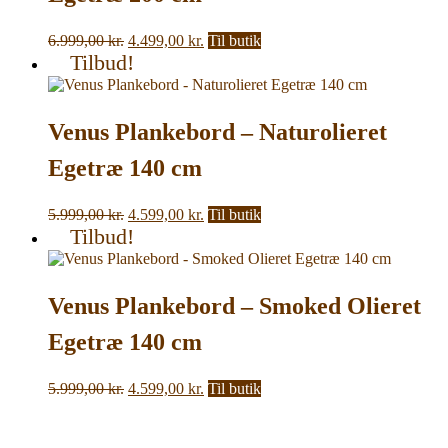
Den
Den
6.999,00
kr.
4.499,00
kr.
Til butik
oprindelige
aktuelle
Tilbud!
pris
pris
var:
er:
6.999,00 kr..
4.499,00 kr..
Venus Plankebord – Naturolieret
Egetræ 140 cm
Den
Den
5.999,00
kr.
4.599,00
kr.
Til butik
oprindelige
aktuelle
Tilbud!
pris
pris
var:
er:
5.999,00 kr..
4.599,00 kr..
Venus Plankebord – Smoked Olieret
Egetræ 140 cm
Den
Den
5.999,00
kr.
4.599,00
kr.
Til butik
oprindelige
aktuelle
pris
pris
var:
er: