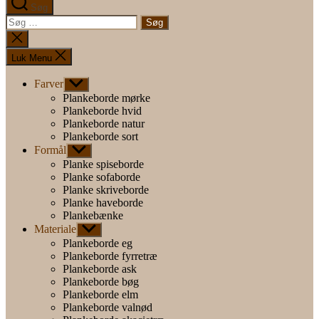
Søg
Søg
efter:
Luk
søgning
Luk Menu
Farver
Vis
undermenu
Plankeborde mørke
Plankeborde hvid
Plankeborde natur
Plankeborde sort
Formål
Vis
undermenu
Planke spiseborde
Planke sofaborde
Planke skriveborde
Planke haveborde
Plankebænke
Materiale
Vis
undermenu
Plankeborde eg
Plankeborde fyrretræ
Plankeborde ask
Plankeborde bøg
Plankeborde elm
Plankeborde valnød