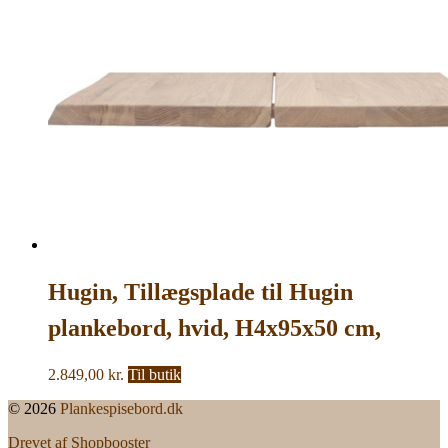
5.999,00 kr..
4.599,00 kr..
Hugin, Tillægsplade til Hugin
plankebord, hvid, H4x95x50 cm,
egetræ
2.849,00
kr.
Til butik
© 2026
Plankespisebord.dk
Drevet af Shopbooster