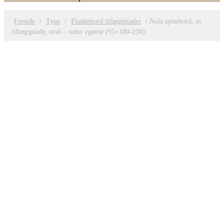
Forside
/
Type
/
Plankebord tillægsplader
/ Nola spisebord, m.
tillægsplade, oval – natur egetræ (95×180-230)