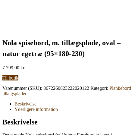
Nola spisebord, m. tillægsplade, oval –
natur egetræ (95×180-230)
7.799,00
kr.
Til butik
Varenummer (SKU):
8672260823222020122
Kategori:
Plankebord
tillægsplader
Beskrivelse
Yderligere information
Beskrivelse
Dette ovale Nola spisebord fra Unique Furniture er lavet i