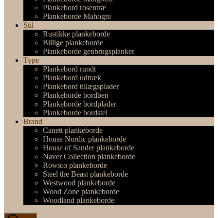
Plankebord rosentræ
Plankeborde Mahogni
Stil
Rustikke plankeborde
Billige plankeborde
Plankeborde genbrugsplanker
Type
Plankebord rundt
Plankebord udtræk
Plankebord tillægsplader
Plankeborde bordben
Plankeborde bordplader
Plankeborde bordstel
Brand
Canett plankeborde
House Nordic plankeborde
House of Sander plankeborde
Naver Collection plankeborde
Rowico plankeborde
Steel the Beast plankeborde
Westwood plankeborde
Wood Zone plankeborde
Woodland plankeborde