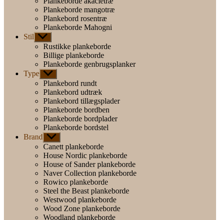
Plankeborde akacietræ
Plankeborde mangotræ
Plankebord rosentræ
Plankeborde Mahogni
Stil
Vis
undermenu
Rustikke plankeborde
Billige plankeborde
Plankeborde genbrugsplanker
Type
Vis
undermenu
Plankebord rundt
Plankebord udtræk
Plankebord tillægsplader
Plankeborde bordben
Plankeborde bordplader
Plankeborde bordstel
Brand
Vis
undermenu
Canett plankeborde
House Nordic plankeborde
House of Sander plankeborde
Naver Collection plankeborde
Rowico plankeborde
Steel the Beast plankeborde
Westwood plankeborde
Wood Zone plankeborde
Woodland plankeborde