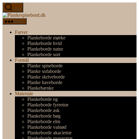
Spring
Søg
til
Plankespisebord.dk
indholdet
Menu
Farver
Plankeborde mørke
Plankeborde hvid
Plankeborde natur
Plankeborde sort
Formål
Planke spiseborde
Planke sofaborde
Planke skriveborde
Planke haveborde
Plankebænke
Materiale
Plankeborde eg
Plankeborde fyrretræ
Plankeborde ask
Plankeborde bøg
Plankeborde elm
Plankeborde valnød
Plankeborde akacietræ
Plankeborde mangotræ