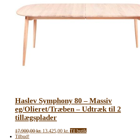
Haslev Symphony 80 – Massiv
eg/Olieret/Træben – Udtræk til 2
tillægsplader
Den
Den
17.900,00
kr.
13.425,00
kr.
Til butik
oprindelige
aktuelle
Tilbud!