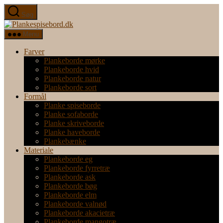
Spring
Søg
til
Plankespisebord.dk
indholdet
Menu
Farver
Plankeborde mørke
Plankeborde hvid
Plankeborde natur
Plankeborde sort
Formål
Planke spiseborde
Planke sofaborde
Planke skriveborde
Planke haveborde
Plankebænke
Materiale
Plankeborde eg
Plankeborde fyrretræ
Plankeborde ask
Plankeborde bøg
Plankeborde elm
Plankeborde valnød
Plankeborde akacietræ
Plankeborde mangotræ