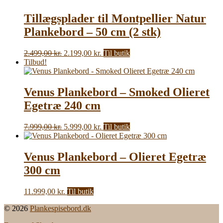
Tillægsplader til Montpellier Natur
Plankebord – 50 cm (2 stk)
Den
Den
2.499,00
kr.
2.199,00
kr.
Til butik
oprindelige
aktuelle
Tilbud!
pris
pris
var:
er:
2.499,00 kr..
2.199,00 kr..
Venus Plankebord – Smoked Olieret
Egetræ 240 cm
Den
Den
7.999,00
kr.
5.999,00
kr.
Til butik
oprindelige
aktuelle
pris
pris
var:
er:
Venus Plankebord – Olieret Egetræ
7.999,00 kr..
5.999,00 kr..
300 cm
11.999,00
kr.
Til butik
© 2026
Plankespisebord.dk