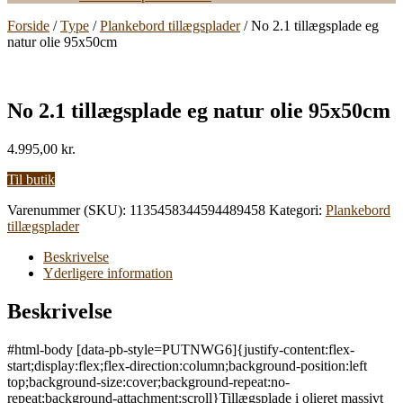
Forside
/
Type
/
Plankebord tillægsplader
/ No 2.1 tillægsplade eg
natur olie 95x50cm
No 2.1 tillægsplade eg natur olie 95x50cm
4.995,00
kr.
Til butik
Varenummer (SKU):
1135458344594489458
Kategori:
Plankebord
tillægsplader
Beskrivelse
Yderligere information
Beskrivelse
#html-body [data-pb-style=PUTNWG6]{justify-content:flex-
start;display:flex;flex-direction:column;background-position:left
top;background-size:cover;background-repeat:no-
repeat;background-attachment:scroll}Tillægsplade i olieret massivt