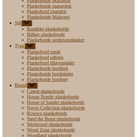
Plankeborde akacietræ
Plankeborde mangotræ
Plankebord rosentræ
Plankeborde Mahogni
Stil
Vis
undermenu
Rustikke plankeborde
Billige plankeborde
Plankeborde genbrugsplanker
Type
Vis
undermenu
Plankebord rundt
Plankebord udtræk
Plankebord tillægsplader
Plankeborde bordben
Plankeborde bordplader
Plankeborde bordstel
Brand
Vis
undermenu
Canett plankeborde
House Nordic plankeborde
House of Sander plankeborde
Naver Collection plankeborde
Rowico plankeborde
Steel the Beast plankeborde
Westwood plankeborde
Wood Zone plankeborde
Woodland plankeborde