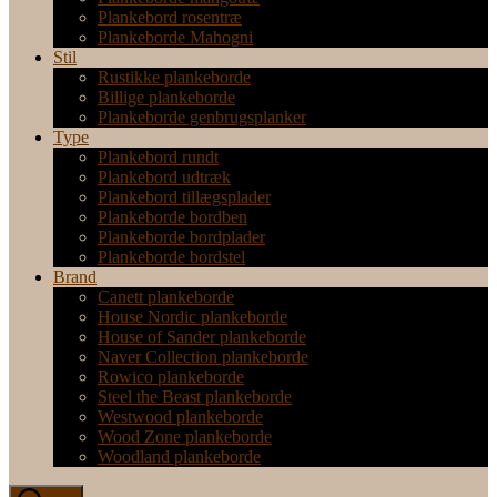
Plankebord rosentræ
Plankeborde Mahogni
Stil
Rustikke plankeborde
Billige plankeborde
Plankeborde genbrugsplanker
Type
Plankebord rundt
Plankebord udtræk
Plankebord tillægsplader
Plankeborde bordben
Plankeborde bordplader
Plankeborde bordstel
Brand
Canett plankeborde
House Nordic plankeborde
House of Sander plankeborde
Naver Collection plankeborde
Rowico plankeborde
Steel the Beast plankeborde
Westwood plankeborde
Wood Zone plankeborde
Woodland plankeborde