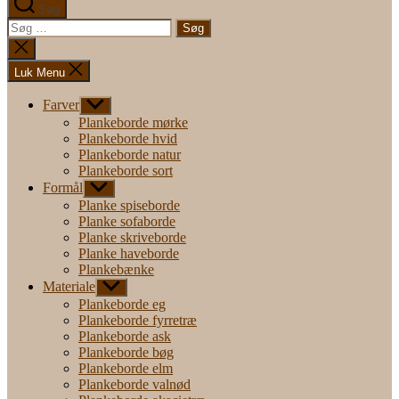
Søg
Søg
efter:
Luk
søgning
Luk Menu
Farver
Vis
undermenu
Plankeborde mørke
Plankeborde hvid
Plankeborde natur
Plankeborde sort
Formål
Vis
undermenu
Planke spiseborde
Planke sofaborde
Planke skriveborde
Planke haveborde
Plankebænke
Materiale
Vis
undermenu
Plankeborde eg
Plankeborde fyrretræ
Plankeborde ask
Plankeborde bøg
Plankeborde elm
Plankeborde valnød