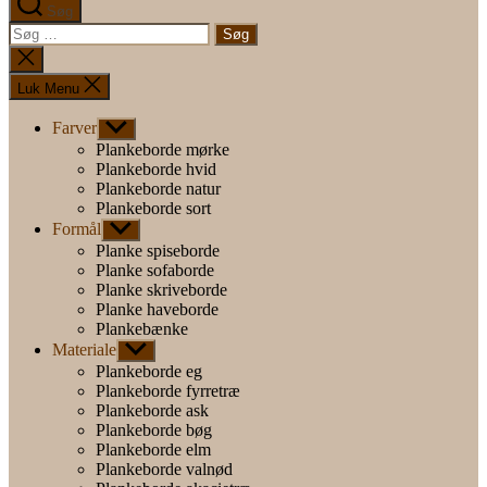
Søg
Søg
efter:
Luk
søgning
Luk Menu
Farver
Vis
undermenu
Plankeborde mørke
Plankeborde hvid
Plankeborde natur
Plankeborde sort
Formål
Vis
undermenu
Planke spiseborde
Planke sofaborde
Planke skriveborde
Planke haveborde
Plankebænke
Materiale
Vis
undermenu
Plankeborde eg
Plankeborde fyrretræ
Plankeborde ask
Plankeborde bøg
Plankeborde elm
Plankeborde valnød