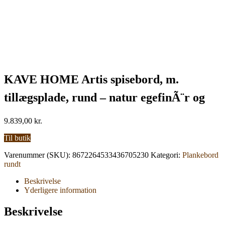
KAVE HOME Artis spisebord, m.
tillægsplade, rund – natur egefinÃ¨r og
egetræ (120(170)x80)
9.839,00
kr.
Til butik
Varenummer (SKU):
8672264533436705230
Kategori:
Plankebord
rundt
Beskrivelse
Yderligere information
Beskrivelse