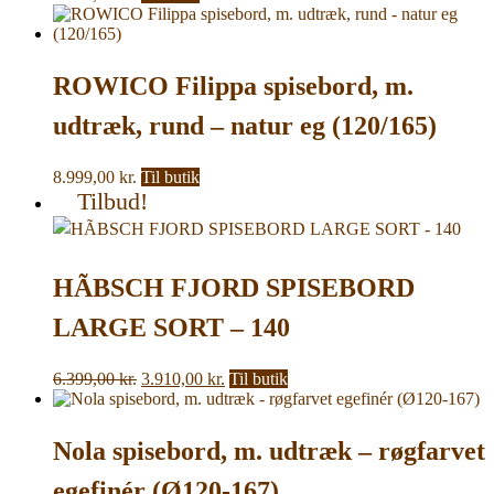
ROWICO Filippa spisebord, m.
udtræk, rund – natur eg (120/165)
8.999,00
kr.
Til butik
Tilbud!
HÃBSCH FJORD SPISEBORD
LARGE SORT – 140
Den
Den
6.399,00
kr.
3.910,00
kr.
Til butik
oprindelige
aktuelle
pris
pris
var:
er:
Nola spisebord, m. udtræk – røgfarvet
6.399,00 kr..
3.910,00 kr..
egefinér (Ø120-167)