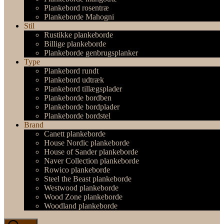
Plankebord rosentræ
Plankeborde Mahogni
Stil
Rustikke plankeborde
Billige plankeborde
Plankeborde genbrugsplanker
Type
Plankebord rundt
Plankebord udtræk
Plankebord tillægsplader
Plankeborde bordben
Plankeborde bordplader
Plankeborde bordstel
Brand
Canett plankeborde
House Nordic plankeborde
House of Sander plankeborde
Naver Collection plankeborde
Rowico plankeborde
Steel the Beast plankeborde
Westwood plankeborde
Wood Zone plankeborde
Woodland plankeborde