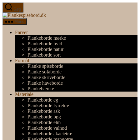
Spring
Søg
til
Plankespisebord.dk
indholdet
Menu
Farver
Plankeborde mørke
Plankeborde hvid
Plankeborde natur
Plankeborde sort
Formål
Planke spiseborde
Planke sofaborde
Planke skriveborde
Planke haveborde
Plankebænke
Materiale
Plankeborde eg
Plankeborde fyrretræ
Plankeborde ask
Plankeborde bøg
Plankeborde elm
Plankeborde valnød
Plankeborde akacietræ
Plankeborde mangotræ