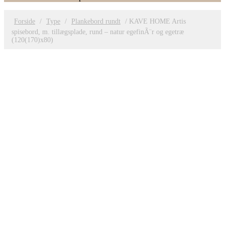
Forside
/
Type
/
Plankebord rundt
/ KAVE HOME Artis
spisebord, m. tillægsplade, rund – natur egefinÃ¨r og egetræ
(120(170)x80)