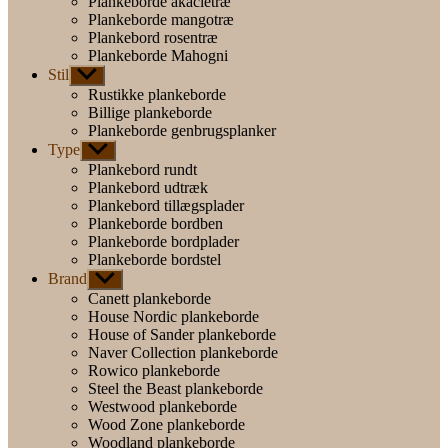
Plankeborde akacietræ
Plankeborde mangotræ
Plankebord rosentræ
Plankeborde Mahogni
Stil
Vis
undermenu
Rustikke plankeborde
Billige plankeborde
Plankeborde genbrugsplanker
Type
Vis
undermenu
Plankebord rundt
Plankebord udtræk
Plankebord tillægsplader
Plankeborde bordben
Plankeborde bordplader
Plankeborde bordstel
Brand
Vis
undermenu
Canett plankeborde
House Nordic plankeborde
House of Sander plankeborde
Naver Collection plankeborde
Rowico plankeborde
Steel the Beast plankeborde
Westwood plankeborde
Wood Zone plankeborde
Woodland plankeborde