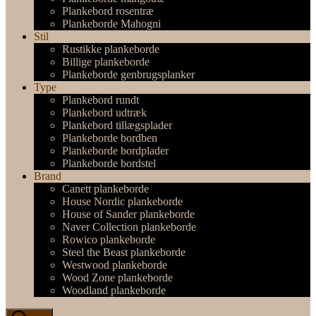
Plankebord rosentræ
Plankeborde Mahogni
Stil
Rustikke plankeborde
Billige plankeborde
Plankeborde genbrugsplanker
Type
Plankebord rundt
Plankebord udtræk
Plankebord tillægsplader
Plankeborde bordben
Plankeborde bordplader
Plankeborde bordstel
Brand
Canett plankeborde
House Nordic plankeborde
House of Sander plankeborde
Naver Collection plankeborde
Rowico plankeborde
Steel the Beast plankeborde
Westwood plankeborde
Wood Zone plankeborde
Woodland plankeborde