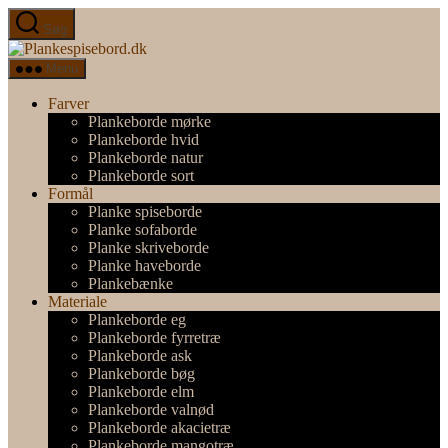
Spring
Søg
til
Plankespisebord.dk
indholdet
Menu
Farver
Plankeborde mørke
Plankeborde hvid
Plankeborde natur
Plankeborde sort
Formål
Planke spiseborde
Planke sofaborde
Planke skriveborde
Planke haveborde
Plankebænke
Materiale
Plankeborde eg
Plankeborde fyrretræ
Plankeborde ask
Plankeborde bøg
Plankeborde elm
Plankeborde valnød
Plankeborde akacietræ
Plankeborde mangotræ