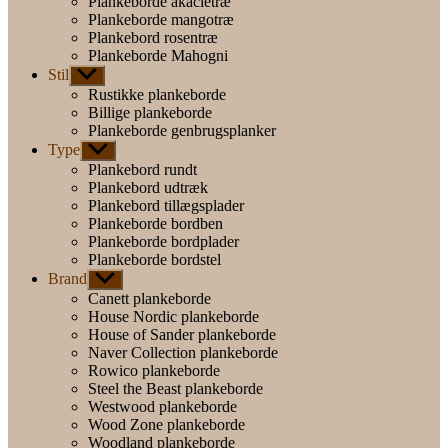
Plankeborde akacietræ
Plankeborde mangotræ
Plankebord rosentræ
Plankeborde Mahogni
Stil
Vis
undermenu
Rustikke plankeborde
Billige plankeborde
Plankeborde genbrugsplanker
Type
Vis
undermenu
Plankebord rundt
Plankebord udtræk
Plankebord tillægsplader
Plankeborde bordben
Plankeborde bordplader
Plankeborde bordstel
Brand
Vis
undermenu
Canett plankeborde
House Nordic plankeborde
House of Sander plankeborde
Naver Collection plankeborde
Rowico plankeborde
Steel the Beast plankeborde
Westwood plankeborde
Wood Zone plankeborde
Woodland plankeborde