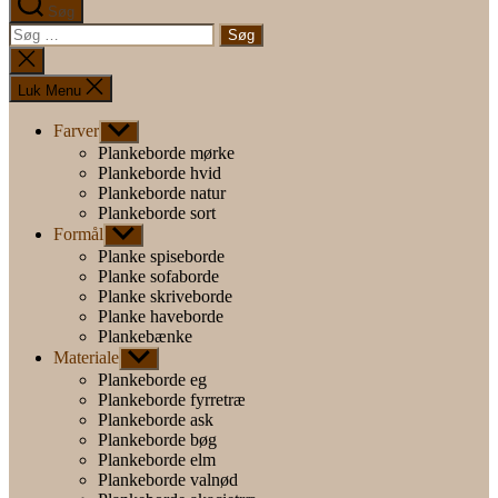
Søg
Søg
efter:
Luk
søgning
Luk Menu
Farver
Vis
undermenu
Plankeborde mørke
Plankeborde hvid
Plankeborde natur
Plankeborde sort
Formål
Vis
undermenu
Planke spiseborde
Planke sofaborde
Planke skriveborde
Planke haveborde
Plankebænke
Materiale
Vis
undermenu
Plankeborde eg
Plankeborde fyrretræ
Plankeborde ask
Plankeborde bøg
Plankeborde elm
Plankeborde valnød