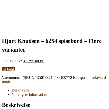
Hjort Knudsen – 6254 spisebord – Flere
varianter
Den
Den
17.795,00
kr.
12.795,00
kr.
oprindelige
aktuelle
Til butik
pris
pris
var:
er:
Varenummer (SKU):
1356133714482100772
Kategori:
Plankebord
17.795,00 kr..
12.795,00 kr..
rundt
Beskrivelse
Yderligere information
Beskrivelse