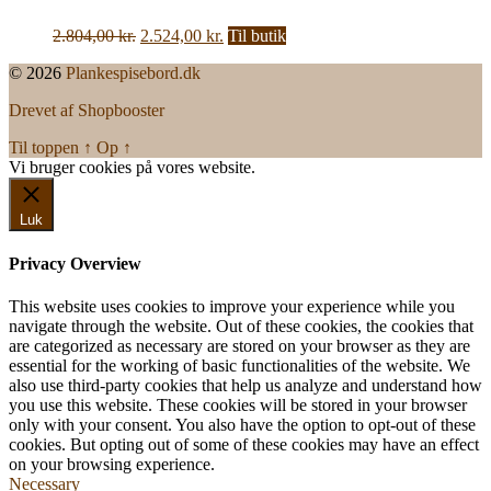
Den
Den
2.804,00
kr.
2.524,00
kr.
Til butik
oprindelige
aktuelle
© 2026
Plankespisebord.dk
pris
pris
var:
er:
Drevet af Shopbooster
2.804,00 kr..
2.524,00 kr..
Til toppen
↑
Op
↑
Vi bruger cookies på vores website.
Okay, jeg er med
Luk
Privacy Overview
This website uses cookies to improve your experience while you
navigate through the website. Out of these cookies, the cookies that
are categorized as necessary are stored on your browser as they are
essential for the working of basic functionalities of the website. We
also use third-party cookies that help us analyze and understand how
you use this website. These cookies will be stored in your browser
only with your consent. You also have the option to opt-out of these
cookies. But opting out of some of these cookies may have an effect
on your browsing experience.
Necessary