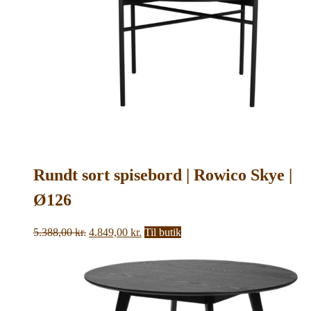
Rundt sort spisebord | Rowico Skye |
Ø126
Den
Den
5.388,00
kr.
4.849,00
kr.
Til butik
oprindelige
aktuelle
pris
pris
var:
er:
5.388,00 kr..
4.849,00 kr..