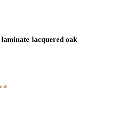
laminate-lacquered oak
undt