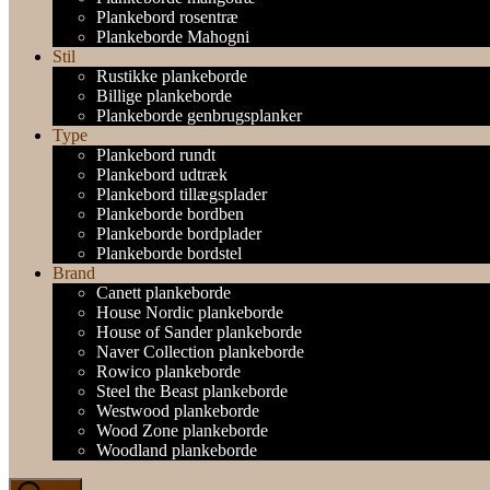
Plankebord rosentræ
Plankeborde Mahogni
Stil
Rustikke plankeborde
Billige plankeborde
Plankeborde genbrugsplanker
Type
Plankebord rundt
Plankebord udtræk
Plankebord tillægsplader
Plankeborde bordben
Plankeborde bordplader
Plankeborde bordstel
Brand
Canett plankeborde
House Nordic plankeborde
House of Sander plankeborde
Naver Collection plankeborde
Rowico plankeborde
Steel the Beast plankeborde
Westwood plankeborde
Wood Zone plankeborde
Woodland plankeborde