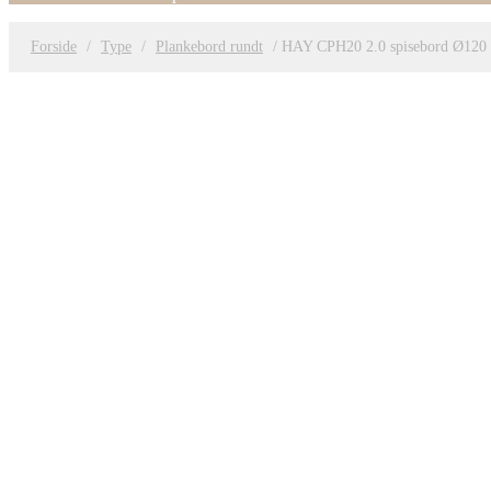
Forside
/
Type
/
Plankebord rundt
/ HAY CPH20 2.0 spisebord Ø120 c