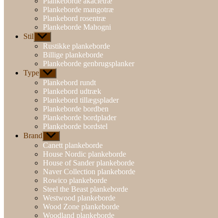
Plankeborde akacietræ
Plankeborde mangotræ
Plankebord rosentræ
Plankeborde Mahogni
Stil
Vis
undermenu
Rustikke plankeborde
Billige plankeborde
Plankeborde genbrugsplanker
Type
Vis
undermenu
Plankebord rundt
Plankebord udtræk
Plankebord tillægsplader
Plankeborde bordben
Plankeborde bordplader
Plankeborde bordstel
Brand
Vis
undermenu
Canett plankeborde
House Nordic plankeborde
House of Sander plankeborde
Naver Collection plankeborde
Rowico plankeborde
Steel the Beast plankeborde
Westwood plankeborde
Wood Zone plankeborde
Woodland plankeborde