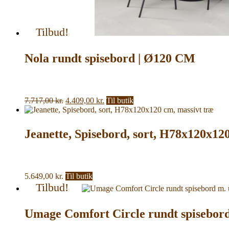
Tilbud!
Nola rundt spisebord | Ø120 CM
Den
Den
7.717,00
kr.
4.409,00
kr.
Til butik
oprindelige
aktuelle
pris
pris
var:
er:
Jeanette, Spisebord, sort, H78x120x12
7.717,00 kr..
4.409,00 kr..
5.649,00
kr.
Til butik
Tilbud!
Umage Comfort Circle rundt spisebor