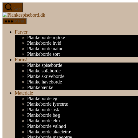
Spring
Søg
til
Plankespisebord.dk
indholdet
Menu
Farver
Plankeborde mørke
Plankeborde hvid
Plankeborde natur
Plankeborde sort
Formål
Planke spiseborde
Planke sofaborde
Planke skriveborde
Planke haveborde
Plankebænke
Materiale
Plankeborde eg
Plankeborde fyrretræ
Plankeborde ask
Plankeborde bøg
Plankeborde elm
Plankeborde valnød
Plankeborde akacietræ
Plankeborde mangotræ