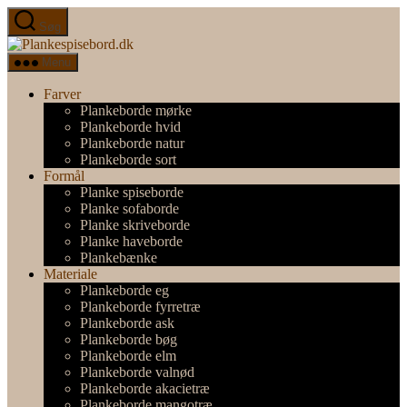
Spring
Søg
til
Plankespisebord.dk
indholdet
Menu
Farver
Plankeborde mørke
Plankeborde hvid
Plankeborde natur
Plankeborde sort
Formål
Planke spiseborde
Planke sofaborde
Planke skriveborde
Planke haveborde
Plankebænke
Materiale
Plankeborde eg
Plankeborde fyrretræ
Plankeborde ask
Plankeborde bøg
Plankeborde elm
Plankeborde valnød
Plankeborde akacietræ
Plankeborde mangotræ