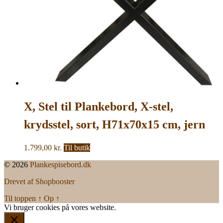
X, Stel til Plankebord, X-stel,
krydsstel, sort, H71x70x15 cm, jern
1.799,00
kr.
Til butik
© 2026
Plankespisebord.dk
Drevet af Shopbooster
Til toppen
↑
Op
↑
Vi bruger cookies på vores website.
Okay, jeg er med