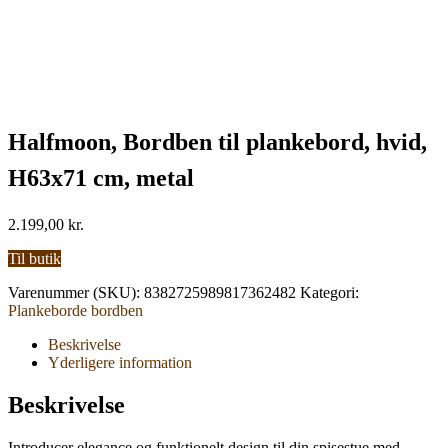
Halfmoon, Bordben til plankebord, hvid,
H63x71 cm, metal
2.199,00
kr.
Til butik
Varenummer (SKU):
8382725989817362482
Kategori:
Plankeborde bordben
Beskrivelse
Yderligere information
Beskrivelse
Introducer elegance og funktionelt design til din spisestue med