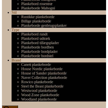
Plankebord rosentræ
Plankeborde Mahogni
Stil
Rustikke plankeborde
Billige plankeborde
Plankeborde genbrugsplanker
Type
Plankebord rundt
Plankebord udtræk
Plankebord tillægsplader
Plankeborde bordben
Plankeborde bordplader
Plankeborde bordstel
Brand
Canett plankeborde
House Nordic plankeborde
House of Sander plankeborde
Naver Collection plankeborde
Rowico plankeborde
Steel the Beast plankeborde
Westwood plankeborde
Wood Zone plankeborde
Woodland plankeborde