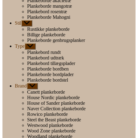
Plankeborde akacietræ
Plankeborde mangotræ
Plankebord rosentræ
Plankeborde Mahogni
Stil
Vis
undermenu
Rustikke plankeborde
Billige plankeborde
Plankeborde genbrugsplanker
Type
Vis
undermenu
Plankebord rundt
Plankebord udtræk
Plankebord tillægsplader
Plankeborde bordben
Plankeborde bordplader
Plankeborde bordstel
Brand
Vis
undermenu
Canett plankeborde
House Nordic plankeborde
House of Sander plankeborde
Naver Collection plankeborde
Rowico plankeborde
Steel the Beast plankeborde
Westwood plankeborde
Wood Zone plankeborde
Woodland plankeborde