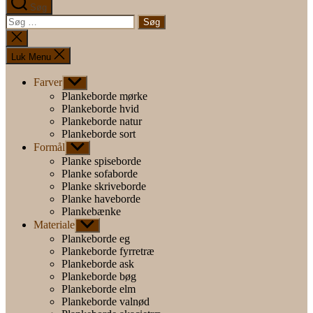
Søg
Søg
efter:
Luk
søgning
Luk Menu
Farver
Vis
undermenu
Plankeborde mørke
Plankeborde hvid
Plankeborde natur
Plankeborde sort
Formål
Vis
undermenu
Planke spiseborde
Planke sofaborde
Planke skriveborde
Planke haveborde
Plankebænke
Materiale
Vis
undermenu
Plankeborde eg
Plankeborde fyrretræ
Plankeborde ask
Plankeborde bøg
Plankeborde elm
Plankeborde valnød