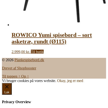
ROWICO Yumi spisebord – sort
asketræ, rundt (Ø115)
2.999,00
kr.
Til butik
© 2026
Plankespisebord.dk
Drevet af Shopbooster
Til toppen
↑
Op
↑
Vi bruger cookies på vores website.
Okay, jeg er med
Luk
Privacy Overview