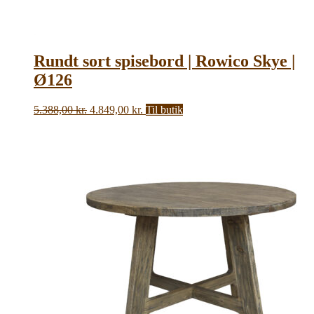
Rundt sort spisebord | Rowico Skye |
Ø126
Den
Den
5.388,00
kr.
4.849,00
kr.
Til butik
oprindelige
aktuelle
pris
pris
var:
er:
5.388,00 kr..
4.849,00 kr..