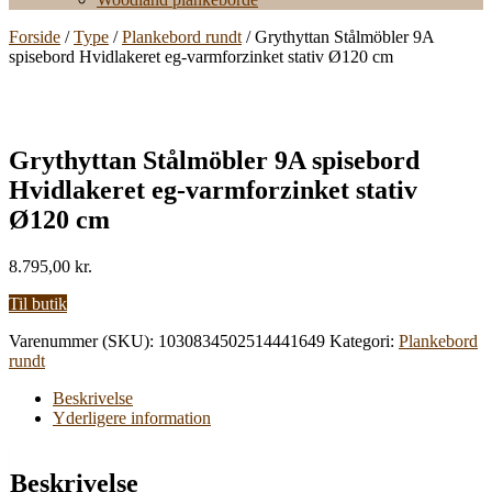
Forside
/
Type
/
Plankebord rundt
/ Grythyttan Stålmöbler 9A
spisebord Hvidlakeret eg-varmforzinket stativ Ø120 cm
Grythyttan Stålmöbler 9A spisebord
Hvidlakeret eg-varmforzinket stativ
Ø120 cm
8.795,00
kr.
Til butik
Varenummer (SKU):
1030834502514441649
Kategori:
Plankebord
rundt
Beskrivelse
Yderligere information
Beskrivelse