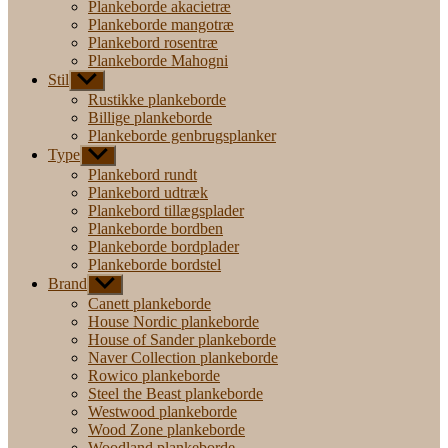
Plankeborde akacietræ
Plankeborde mangotræ
Plankebord rosentræ
Plankeborde Mahogni
Stil
Vis
undermenu
Rustikke plankeborde
Billige plankeborde
Plankeborde genbrugsplanker
Type
Vis
undermenu
Plankebord rundt
Plankebord udtræk
Plankebord tillægsplader
Plankeborde bordben
Plankeborde bordplader
Plankeborde bordstel
Brand
Vis
undermenu
Canett plankeborde
House Nordic plankeborde
House of Sander plankeborde
Naver Collection plankeborde
Rowico plankeborde
Steel the Beast plankeborde
Westwood plankeborde
Wood Zone plankeborde
Woodland plankeborde