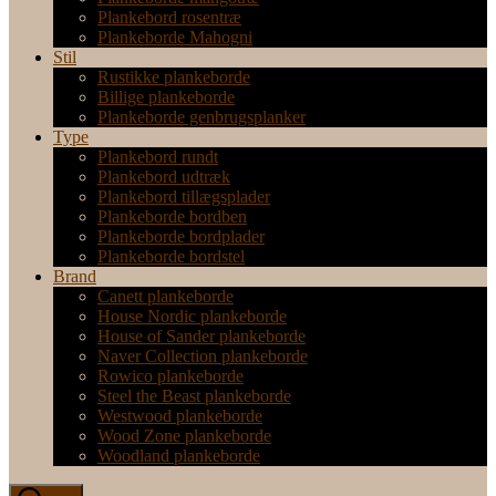
Plankebord rosentræ
Plankeborde Mahogni
Stil
Rustikke plankeborde
Billige plankeborde
Plankeborde genbrugsplanker
Type
Plankebord rundt
Plankebord udtræk
Plankebord tillægsplader
Plankeborde bordben
Plankeborde bordplader
Plankeborde bordstel
Brand
Canett plankeborde
House Nordic plankeborde
House of Sander plankeborde
Naver Collection plankeborde
Rowico plankeborde
Steel the Beast plankeborde
Westwood plankeborde
Wood Zone plankeborde
Woodland plankeborde