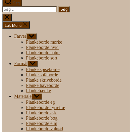
Søg
Søg
efter:
Luk
søgning
Luk Menu
Farver
Vis
undermenu
Plankeborde mørke
Plankeborde hvid
Plankeborde natur
Plankeborde sort
Formål
Vis
undermenu
Planke spiseborde
Planke sofaborde
Planke skriveborde
Planke haveborde
Plankebænke
Materiale
Vis
undermenu
Plankeborde eg
Plankeborde fyrretræ
Plankeborde ask
Plankeborde bøg
Plankeborde elm
Plankeborde valnød