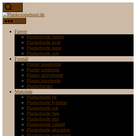
Spring
Søg
til
Plankespisebord.dk
indholdet
Menu
Farver
Plankeborde mørke
Plankeborde hvid
Plankeborde natur
Plankeborde sort
Formål
Planke spiseborde
Planke sofaborde
Planke skriveborde
Planke haveborde
Plankebænke
Materiale
Plankeborde eg
Plankeborde fyrretræ
Plankeborde ask
Plankeborde bøg
Plankeborde elm
Plankeborde valnød
Plankeborde akacietræ
Plankeborde mangotræ