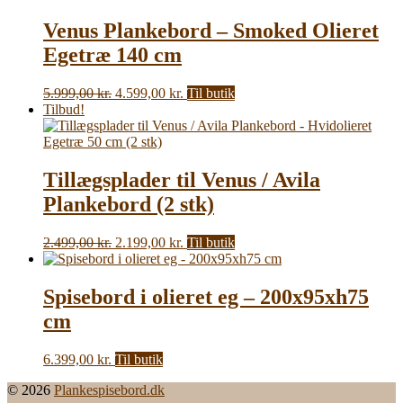
var:
er:
2.849,00 kr..
2.370,00 kr..
Venus Plankebord – Smoked Olieret
Egetræ 140 cm
Den
Den
5.999,00
kr.
4.599,00
kr.
Til butik
oprindelige
aktuelle
Tilbud!
pris
pris
var:
er:
5.999,00 kr..
4.599,00 kr..
Tillægsplader til Venus / Avila
Plankebord (2 stk)
Den
Den
2.499,00
kr.
2.199,00
kr.
Til butik
oprindelige
aktuelle
pris
pris
var:
er:
Spisebord i olieret eg – 200x95xh75
2.499,00 kr..
2.199,00 kr..
cm
6.399,00
kr.
Til butik
© 2026
Plankespisebord.dk