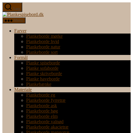
Spring
Søg
til
Plankespisebord.dk
indholdet
Menu
Farver
Plankeborde mørke
Plankeborde hvid
Plankeborde natur
Plankeborde sort
Formål
Planke spiseborde
Planke sofaborde
Planke skriveborde
Planke haveborde
Plankebænke
Materiale
Plankeborde eg
Plankeborde fyrretræ
Plankeborde ask
Plankeborde bøg
Plankeborde elm
Plankeborde valnød
Plankeborde akacietræ
Plankeborde mangotræ