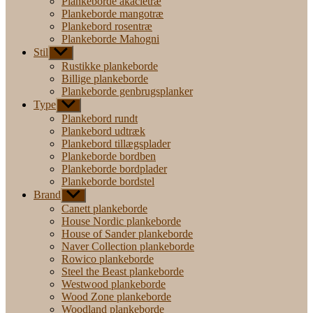
Plankeborde akacietræ
Plankeborde mangotræ
Plankebord rosentræ
Plankeborde Mahogni
Stil
Vis
undermenu
Rustikke plankeborde
Billige plankeborde
Plankeborde genbrugsplanker
Type
Vis
undermenu
Plankebord rundt
Plankebord udtræk
Plankebord tillægsplader
Plankeborde bordben
Plankeborde bordplader
Plankeborde bordstel
Brand
Vis
undermenu
Canett plankeborde
House Nordic plankeborde
House of Sander plankeborde
Naver Collection plankeborde
Rowico plankeborde
Steel the Beast plankeborde
Westwood plankeborde
Wood Zone plankeborde
Woodland plankeborde