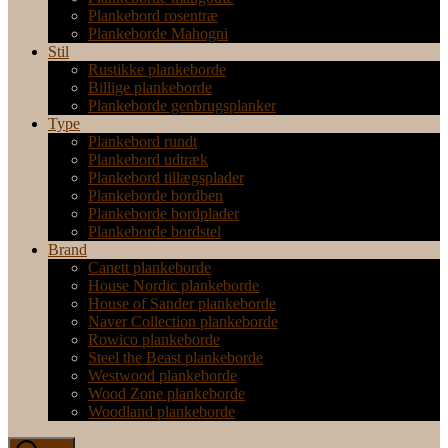
Plankebord rosentræ
Plankeborde Mahogni
Stil
Rustikke plankeborde
Billige plankeborde
Plankeborde genbrugsplanker
Type
Plankebord rundt
Plankebord udtræk
Plankebord tillægsplader
Plankeborde bordben
Plankeborde bordplader
Plankeborde bordstel
Brand
Canett plankeborde
House Nordic plankeborde
House of Sander plankeborde
Naver Collection plankeborde
Rowico plankeborde
Steel the Beast plankeborde
Westwood plankeborde
Wood Zone plankeborde
Woodland plankeborde