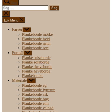
Søg
Søg
efter:
Luk
søgning
Luk Menu
Farver
Vis
undermenu
Plankeborde mørke
Plankeborde hvid
Plankeborde natur
Plankeborde sort
Formål
Vis
undermenu
Planke spiseborde
Planke sofaborde
Planke skriveborde
Planke haveborde
Plankebænke
Materiale
Vis
undermenu
Plankeborde eg
Plankeborde fyrretræ
Plankeborde ask
Plankeborde bøg
Plankeborde elm
Plankeborde valnød