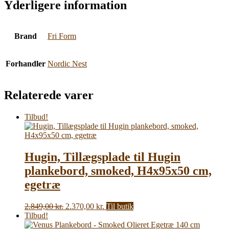
Yderligere information
Brand
Fri Form
Forhandler
Nordic Nest
Relaterede varer
Tilbud!
Hugin, Tillægsplade til Hugin
plankebord, smoked, H4x95x50 cm,
egetræ
Den
Den
2.849,00
kr.
2.370,00
kr.
Til butik
oprindelige
aktuelle
Tilbud!
pris
pris