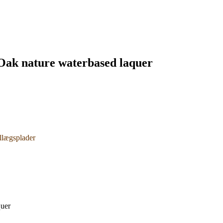
Oak nature waterbased laquer
llægsplader
quer