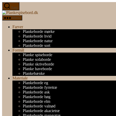
Spring
Søg
til
Plankespisebord.dk
indholdet
Menu
Farver
Plankeborde mørke
Plankeborde hvid
Plankeborde natur
Plankeborde sort
Formål
Planke spiseborde
Planke sofaborde
Planke skriveborde
Planke haveborde
Plankebænke
Materiale
Plankeborde eg
Plankeborde fyrretræ
Plankeborde ask
Plankeborde bøg
Plankeborde elm
Plankeborde valnød
Plankeborde akacietræ
Plankeborde mangotræ