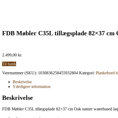
FDB Møbler C35L tillægsplade 82×37 cm 
2.499,00
kr.
Til butik
Varenummer (SKU):
1030836258455932804
Kategori:
Plankebord ti
Beskrivelse
Yderligere information
Beskrivelse
FDB Møbler C35L tillægsplade 82×37 cm Oak nature waterbased la