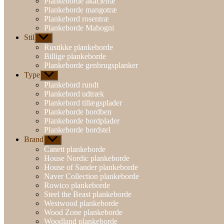
Plankeborde akacietræ
Plankeborde mangotræ
Plankebord rosentræ
Plankeborde Mahogni
Stil
Vis
undermenu
Rustikke plankeborde
Billige plankeborde
Plankeborde genbrugsplanker
Type
Vis
undermenu
Plankebord rundt
Plankebord udtræk
Plankebord tillægsplader
Plankeborde bordben
Plankeborde bordplader
Plankeborde bordstel
Brand
Vis
undermenu
Canett plankeborde
House Nordic plankeborde
House of Sander plankeborde
Naver Collection plankeborde
Rowico plankeborde
Steel the Beast plankeborde
Westwood plankeborde
Wood Zone plankeborde
Woodland plankeborde