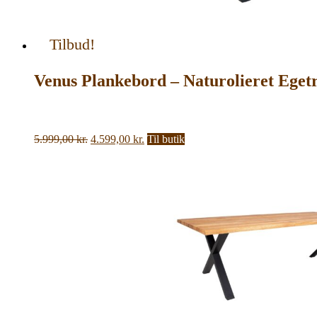
Tilbud!
Venus Plankebord – Naturolieret Eget
Den
Den
5.999,00
kr.
4.599,00
kr.
Til butik
oprindelige
aktuelle
pris
pris
var:
er:
5.999,00 kr..
4.599,00 kr..