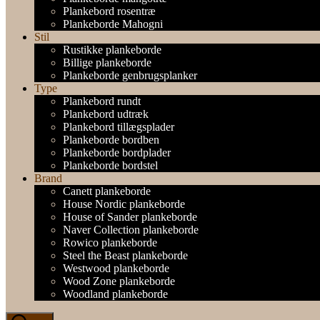
Plankebord rosentræ
Plankeborde Mahogni
Stil
Rustikke plankeborde
Billige plankeborde
Plankeborde genbrugsplanker
Type
Plankebord rundt
Plankebord udtræk
Plankebord tillægsplader
Plankeborde bordben
Plankeborde bordplader
Plankeborde bordstel
Brand
Canett plankeborde
House Nordic plankeborde
House of Sander plankeborde
Naver Collection plankeborde
Rowico plankeborde
Steel the Beast plankeborde
Westwood plankeborde
Wood Zone plankeborde
Woodland plankeborde