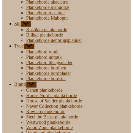
Plankeborde akacietræ
Plankeborde mangotræ
Plankebord rosentræ
Plankeborde Mahogni
Stil
Vis
undermenu
Rustikke plankeborde
Billige plankeborde
Plankeborde genbrugsplanker
Type
Vis
undermenu
Plankebord rundt
Plankebord udtræk
Plankebord tillægsplader
Plankeborde bordben
Plankeborde bordplader
Plankeborde bordstel
Brand
Vis
undermenu
Canett plankeborde
House Nordic plankeborde
House of Sander plankeborde
Naver Collection plankeborde
Rowico plankeborde
Steel the Beast plankeborde
Westwood plankeborde
Wood Zone plankeborde
Woodland plankeborde