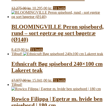
Den
Den
12.275,00
kr.
10.295,00
kr.
Til butik
oprindelige
aktuelle
pris
pris
var:
er:
12.275,00 kr..
10.295,00 kr..
BLOOMINGVILLE Peron spisebord,
rund – sort egetræ og sort bøgetræ
(Ø140)
8.419,00
kr.
Til butik
Tilbud!
Ethnicraft Bøg spisebord 240×100 cm
Lakeret teak
Den
Den
17.977,00
kr.
15.041,00
kr.
Til butik
oprindelige
aktuelle
Tilbud!
pris
pris
var:
er:
17.977,00 kr..
15.041,00 kr..
Rowico Filippa | Egetræ m. hvide ben
spisebord | 180 cm