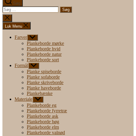
Søg
Søg
efter:
Luk
søgning
Luk Menu
Farver
Vis
undermenu
Plankeborde mørke
Plankeborde hvid
Plankeborde natur
Plankeborde sort
Formål
Vis
undermenu
Planke spiseborde
Planke sofaborde
Planke skriveborde
Planke haveborde
Plankebænke
Materiale
Vis
undermenu
Plankeborde eg
Plankeborde fyrretræ
Plankeborde ask
Plankeborde bøg
Plankeborde elm
Plankeborde valnød