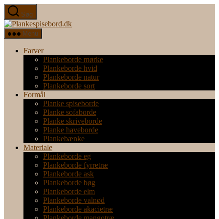
Spring
Søg
til
Plankespisebord.dk
indholdet
Menu
Farver
Plankeborde mørke
Plankeborde hvid
Plankeborde natur
Plankeborde sort
Formål
Planke spiseborde
Planke sofaborde
Planke skriveborde
Planke haveborde
Plankebænke
Materiale
Plankeborde eg
Plankeborde fyrretræ
Plankeborde ask
Plankeborde bøg
Plankeborde elm
Plankeborde valnød
Plankeborde akacietræ
Plankeborde mangotræ