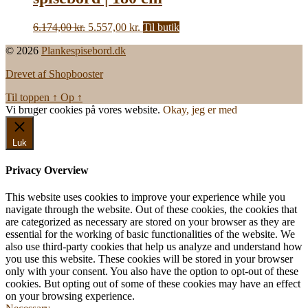
Den
Den
6.174,00
kr.
5.557,00
kr.
Til butik
oprindelige
aktuelle
© 2026
Plankespisebord.dk
pris
pris
var:
er:
Drevet af Shopbooster
6.174,00 kr..
5.557,00 kr..
Til toppen
↑
Op
↑
Vi bruger cookies på vores website.
Okay, jeg er med
Luk
Privacy Overview
This website uses cookies to improve your experience while you
navigate through the website. Out of these cookies, the cookies that
are categorized as necessary are stored on your browser as they are
essential for the working of basic functionalities of the website. We
also use third-party cookies that help us analyze and understand how
you use this website. These cookies will be stored in your browser
only with your consent. You also have the option to opt-out of these
cookies. But opting out of some of these cookies may have an effect
on your browsing experience.