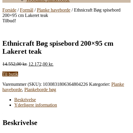
Forside
/
Formål
/
Planke haveborde
/ Ethnicraft Bøg spisebord
200×95 cm Lakeret teak
Tilbud!
Ethnicraft Bøg spisebord 200×95 cm
Lakeret teak
Den
Den
14.552,00
kr.
12.172,00
kr.
oprindelige
aktuelle
Til butik
pris
pris
var:
er:
Varenummer (SKU):
1030831806364804226
Kategorier:
Planke
14.552,00 kr..
12.172,00 kr..
haveborde
,
Plankeborde bøg
Beskrivelse
Yderligere information
Beskrivelse