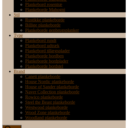
Plankebord rosentræ
Plankeborde Mahogni
Stil
Rustikke plankeborde
Billige plankeborde
Plankeborde genbrugsplanker
Type
Plankebord rundt
Plankebord udtræk
Plankebord tillægsplader
Plankeborde bordben
Plankeborde bordplader
Plankeborde bordstel
Brand
Canett plankeborde
House Nordic plankeborde
House of Sander plankeborde
Naver Collection plankeborde
Rowico plankeborde
Steel the Beast plankeborde
Westwood plankeborde
Wood Zone plankeborde
Woodland plankeborde