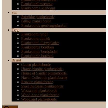
Plankebord rosentræ
Plankeborde Mahogni
Stil
Rustikke plankeborde
Billige plankeborde
Plankeborde genbrugsplanker
Type
Plankebord rundt
Plankebord udtræk
Plankebord tillægsplader
Plankeborde bordben
Plankeborde bordplader
Plankeborde bordstel
Brand
Canett plankeborde
House Nordic plankeborde
House of Sander plankeborde
Naver Collection plankeborde
Rowico plankeborde
Steel the Beast plankeborde
Westwood plankeborde
Wood Zone plankeborde
Woodland plankeborde