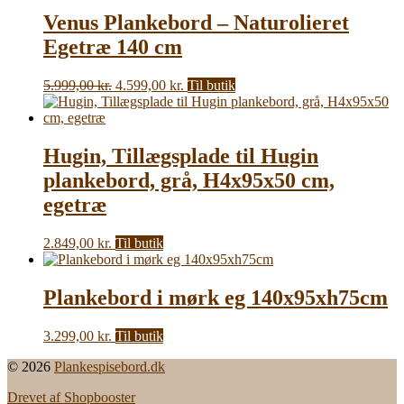
var:
er:
Venus Plankebord – Naturolieret
5.999,00 kr..
4.599,00 kr..
Egetræ 140 cm
Den
Den
5.999,00
kr.
4.599,00
kr.
Til butik
oprindelige
aktuelle
pris
pris
var:
er:
5.999,00 kr..
4.599,00 kr..
Hugin, Tillægsplade til Hugin
plankebord, grå, H4x95x50 cm,
egetræ
2.849,00
kr.
Til butik
Plankebord i mørk eg 140x95xh75cm
3.299,00
kr.
Til butik
© 2026
Plankespisebord.dk
Drevet af Shopbooster