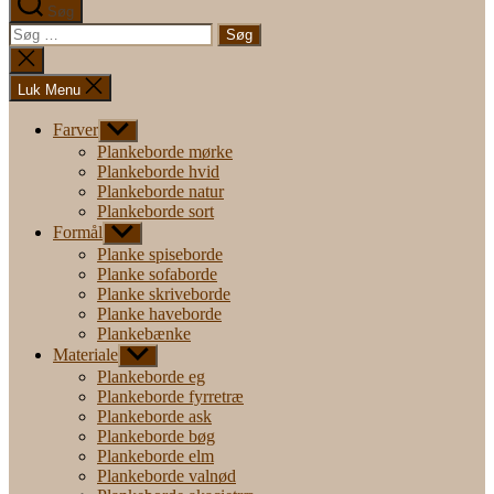
Søg
Søg
efter:
Luk
søgning
Luk Menu
Farver
Vis
undermenu
Plankeborde mørke
Plankeborde hvid
Plankeborde natur
Plankeborde sort
Formål
Vis
undermenu
Planke spiseborde
Planke sofaborde
Planke skriveborde
Planke haveborde
Plankebænke
Materiale
Vis
undermenu
Plankeborde eg
Plankeborde fyrretræ
Plankeborde ask
Plankeborde bøg
Plankeborde elm
Plankeborde valnød