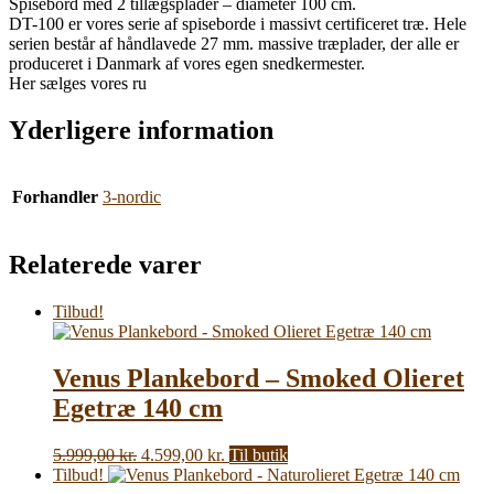
Spisebord med 2 tillægsplader – diameter 100 cm.
DT-100 er vores serie af spiseborde i massivt certificeret træ. Hele
serien består af håndlavede 27 mm. massive træplader, der alle er
produceret i Danmark af vores egen snedkermester.
Her sælges vores ru
Yderligere information
Forhandler
3-nordic
Relaterede varer
Tilbud!
Venus Plankebord – Smoked Olieret
Egetræ 140 cm
Den
Den
5.999,00
kr.
4.599,00
kr.
Til butik
oprindelige
aktuelle
Tilbud!
pris
pris