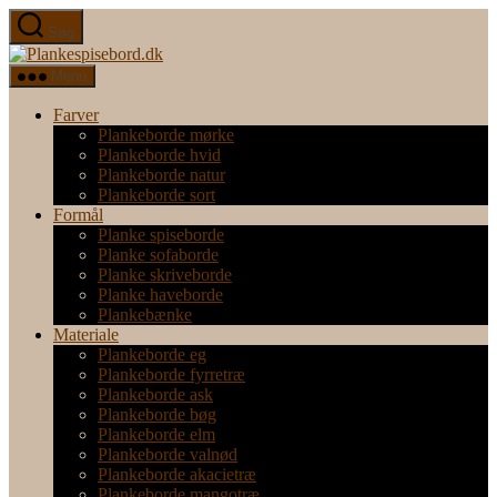
Spring
Søg
til
Plankespisebord.dk
indholdet
Menu
Farver
Plankeborde mørke
Plankeborde hvid
Plankeborde natur
Plankeborde sort
Formål
Planke spiseborde
Planke sofaborde
Planke skriveborde
Planke haveborde
Plankebænke
Materiale
Plankeborde eg
Plankeborde fyrretræ
Plankeborde ask
Plankeborde bøg
Plankeborde elm
Plankeborde valnød
Plankeborde akacietræ
Plankeborde mangotræ