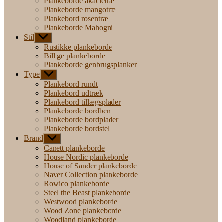
Plankeborde akacietræ
Plankeborde mangotræ
Plankebord rosentræ
Plankeborde Mahogni
Stil
Vis
undermenu
Rustikke plankeborde
Billige plankeborde
Plankeborde genbrugsplanker
Type
Vis
undermenu
Plankebord rundt
Plankebord udtræk
Plankebord tillægsplader
Plankeborde bordben
Plankeborde bordplader
Plankeborde bordstel
Brand
Vis
undermenu
Canett plankeborde
House Nordic plankeborde
House of Sander plankeborde
Naver Collection plankeborde
Rowico plankeborde
Steel the Beast plankeborde
Westwood plankeborde
Wood Zone plankeborde
Woodland plankeborde