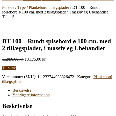
Forside
/
Type
/
Plankebord tillægsplader
/ DT 100 – Rundt
spisebord ø 100 cm. med 2 tillægsplader, i massiv eg Ubehandlet
Tilbud!
DT 100 – Rundt spisebord ø 100 cm. med
2 tillægsplader, i massiv eg Ubehandlet
Den
Den
11.950,00
kr.
10.175,00
kr.
oprindelige
aktuelle
Til butik
pris
pris
var:
er:
Varenummer (SKU):
1112327440338264721
Kategori:
Plankebord
11.950,00 kr..
10.175,00 kr..
tillægsplader
Beskrivelse
Yderligere information
Beskrivelse