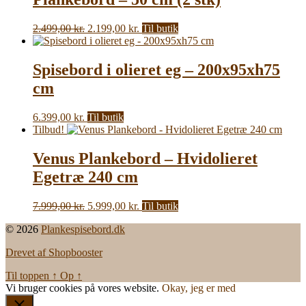
Den
Den
2.499,00
kr.
2.199,00
kr.
Til butik
oprindelige
aktuelle
pris
pris
var:
er:
Spisebord i olieret eg – 200x95xh75
2.499,00 kr..
2.199,00 kr..
cm
6.399,00
kr.
Til butik
Tilbud!
Venus Plankebord – Hvidolieret
Egetræ 240 cm
Den
Den
7.999,00
kr.
5.999,00
kr.
Til butik
oprindelige
aktuelle
© 2026
Plankespisebord.dk
pris
pris
var:
er:
Drevet af Shopbooster
7.999,00 kr..
5.999,00 kr..
Til toppen
↑
Op
↑
Vi bruger cookies på vores website.
Okay, jeg er med