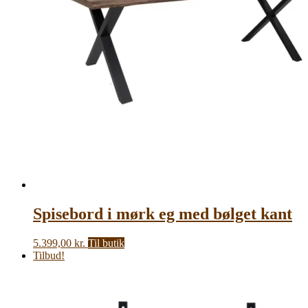
Spisebord i mørk eg med bølget kant
5.399,00
kr.
Til butik
Tilbud!