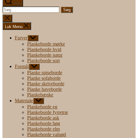
Søg
Søg
efter:
Luk
søgning
Luk Menu
Farver
Vis
undermenu
Plankeborde mørke
Plankeborde hvid
Plankeborde natur
Plankeborde sort
Formål
Vis
undermenu
Planke spiseborde
Planke sofaborde
Planke skriveborde
Planke haveborde
Plankebænke
Materiale
Vis
undermenu
Plankeborde eg
Plankeborde fyrretræ
Plankeborde ask
Plankeborde bøg
Plankeborde elm
Plankeborde valnød