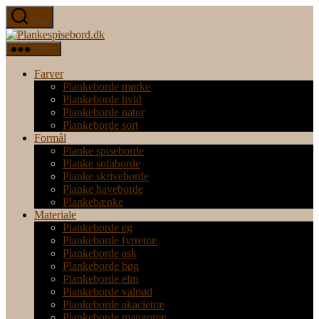
Spring
Søg
til
Plankespisebord.dk
indholdet
Menu
Farver
Plankeborde mørke
Plankeborde hvid
Plankeborde natur
Plankeborde sort
Formål
Planke spiseborde
Planke sofaborde
Planke skriveborde
Planke haveborde
Plankebænke
Materiale
Plankeborde eg
Plankeborde fyrretræ
Plankeborde ask
Plankeborde bøg
Plankeborde elm
Plankeborde valnød
Plankeborde akacietræ
Plankeborde mangotræ