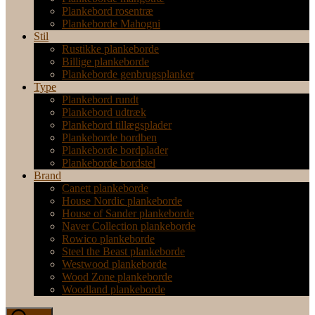
Plankebord rosentræ
Plankeborde Mahogni
Stil
Rustikke plankeborde
Billige plankeborde
Plankeborde genbrugsplanker
Type
Plankebord rundt
Plankebord udtræk
Plankebord tillægsplader
Plankeborde bordben
Plankeborde bordplader
Plankeborde bordstel
Brand
Canett plankeborde
House Nordic plankeborde
House of Sander plankeborde
Naver Collection plankeborde
Rowico plankeborde
Steel the Beast plankeborde
Westwood plankeborde
Wood Zone plankeborde
Woodland plankeborde