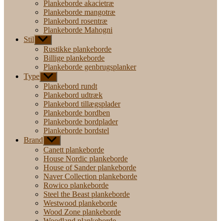
Plankeborde akacietræ
Plankeborde mangotræ
Plankebord rosentræ
Plankeborde Mahogni
Stil
Vis
undermenu
Rustikke plankeborde
Billige plankeborde
Plankeborde genbrugsplanker
Type
Vis
undermenu
Plankebord rundt
Plankebord udtræk
Plankebord tillægsplader
Plankeborde bordben
Plankeborde bordplader
Plankeborde bordstel
Brand
Vis
undermenu
Canett plankeborde
House Nordic plankeborde
House of Sander plankeborde
Naver Collection plankeborde
Rowico plankeborde
Steel the Beast plankeborde
Westwood plankeborde
Wood Zone plankeborde
Woodland plankeborde