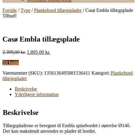
Forside
/
Type
/
Plankebord tillægsplader
/ Casø Embla tillægsplade
Tilbud!
Casø Embla tillægsplade
Den
Den
2.399,00
kr.
1.895,00
kr.
oprindelige
aktuelle
Til butik
pris
pris
var:
er:
Varenummer (SKU):
1356136495881536411
Kategori:
Plankebord
2.399,00 kr..
1.895,00 kr..
tillægsplader
Beskrivelse
Yderligere information
Beskrivelse
Tillægspladerne er beregnet til Embla spisebordet i størrelse Ø140.
Der kan maksimalt anvendes to plader til bordet.