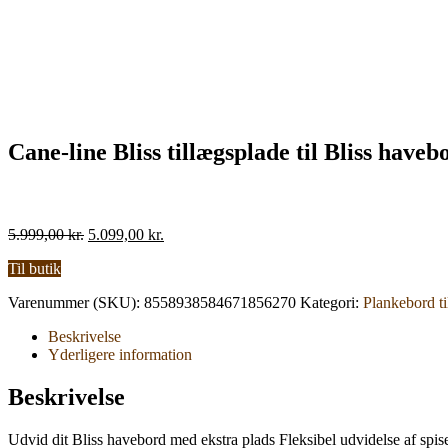
Cane-line Bliss tillægsplade til Bliss have
Den
Den
5.999,00
kr.
5.099,00
kr.
oprindelige
aktuelle
Til butik
pris
pris
var:
er:
Varenummer (SKU):
8558938584671856270
Kategori:
Plankebord ti
5.999,00 kr..
5.099,00 kr..
Beskrivelse
Yderligere information
Beskrivelse
Udvid dit Bliss havebord med ekstra plads Fleksibel udvidelse af spis