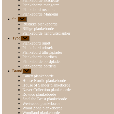
Plankeborde akacietræ
Plankeborde mangotræ
Plankebord rosentræ
Plankeborde Mahogni
Stil
Vis
undermenu
Rustikke plankeborde
Billige plankeborde
Plankeborde genbrugsplanker
Type
Vis
undermenu
Plankebord rundt
Plankebord udtræk
Plankebord tillægsplader
Plankeborde bordben
Plankeborde bordplader
Plankeborde bordstel
Brand
Vis
undermenu
Canett plankeborde
House Nordic plankeborde
House of Sander plankeborde
Naver Collection plankeborde
Rowico plankeborde
Steel the Beast plankeborde
Westwood plankeborde
Wood Zone plankeborde
Woodland plankeborde