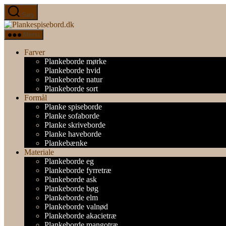
Spring
Søg
til
Plankespisebord.dk
indholdet
Menu
Farver
Plankeborde mørke
Plankeborde hvid
Plankeborde natur
Plankeborde sort
Formål
Planke spiseborde
Planke sofaborde
Planke skriveborde
Planke haveborde
Plankebænke
Materiale
Plankeborde eg
Plankeborde fyrretræ
Plankeborde ask
Plankeborde bøg
Plankeborde elm
Plankeborde valnød
Plankeborde akacietræ
Plankeborde mangotræ