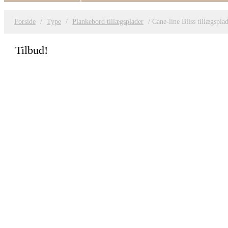
Forside
/
Type
/
Plankebord tillægsplader
/ Cane-line Bliss tillægspla
Tilbud!