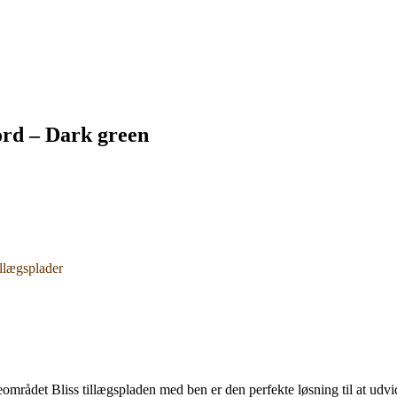
bord – Dark green
llægsplader
eområdet Bliss tillægspladen med ben er den perfekte løsning til at udv