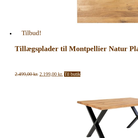
Tilbud!
Tillægsplader til Montpellier Natur Pl
Den
Den
2.499,00
kr.
2.199,00
kr.
Til butik
oprindelige
aktuelle
pris
pris
var:
er:
2.499,00 kr..
2.199,00 kr..