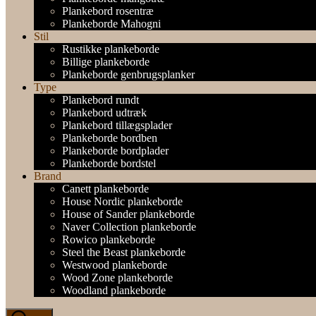
Plankebord rosentræ
Plankeborde Mahogni
Stil
Rustikke plankeborde
Billige plankeborde
Plankeborde genbrugsplanker
Type
Plankebord rundt
Plankebord udtræk
Plankebord tillægsplader
Plankeborde bordben
Plankeborde bordplader
Plankeborde bordstel
Brand
Canett plankeborde
House Nordic plankeborde
House of Sander plankeborde
Naver Collection plankeborde
Rowico plankeborde
Steel the Beast plankeborde
Westwood plankeborde
Wood Zone plankeborde
Woodland plankeborde