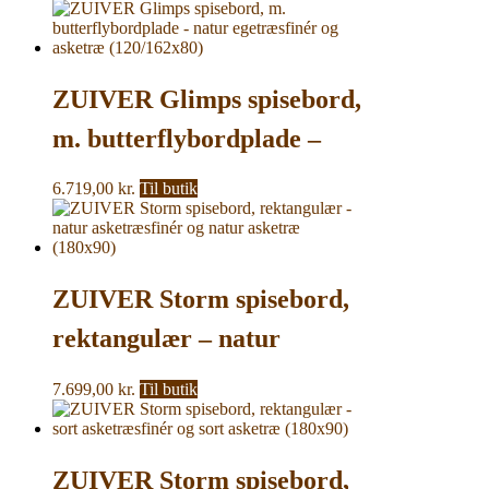
ZUIVER Glimps spisebord,
m. butterflybordplade –
natur egetræsfinér og
6.719,00
kr.
Til butik
asketræ (120/162×80)
ZUIVER Storm spisebord,
rektangulær – natur
asketræsfinér og natur
7.699,00
kr.
Til butik
asketræ (180×90)
ZUIVER Storm spisebord,