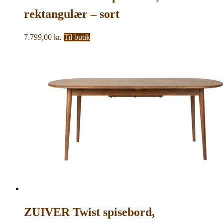
rektangulær – sort
asketræsfinér og sort
7.799,00
kr.
Til butik
asketræ (180×90)
ZUIVER Twist spisebord,