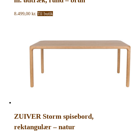
valnøddefinér (Ø120)
8.499,00
kr.
Til butik
ZUIVER Storm spisebord,
rektangulær – natur