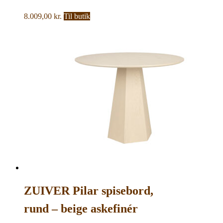
asketræ (160×90)
8.009,00
kr.
Til butik
ZUIVER Pilar spisebord,
rund – beige askefinér