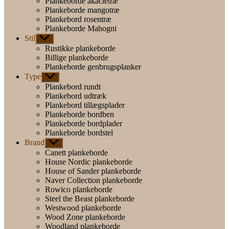
Plankeborde akacietræ
Plankeborde mangotræ
Plankebord rosentræ
Plankeborde Mahogni
Stil
Vis
undermenu
Rustikke plankeborde
Billige plankeborde
Plankeborde genbrugsplanker
Type
Vis
undermenu
Plankebord rundt
Plankebord udtræk
Plankebord tillægsplader
Plankeborde bordben
Plankeborde bordplader
Plankeborde bordstel
Brand
Vis
undermenu
Canett plankeborde
House Nordic plankeborde
House of Sander plankeborde
Naver Collection plankeborde
Rowico plankeborde
Steel the Beast plankeborde
Westwood plankeborde
Wood Zone plankeborde
Woodland plankeborde