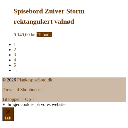
Spisebord Zuiver Storm
rektangulært valnød
askefinér L180 x B90 x H75
9.149,00
kr.
Til butik
cm til 6 personer
1
2
3
4
5
→
© 2026
Plankespisebord.dk
Drevet af Shopbooster
Til toppen
↑
Op
↑
Vi bruger cookies på vores website.
Okay, jeg er med
Luk