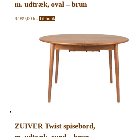
m. udtræk, oval – brun
valnøddefinér (240×90)
9.999,00
kr.
Til butik
ZUIVER Twist spisebord,
m. udtræk, rund – brun