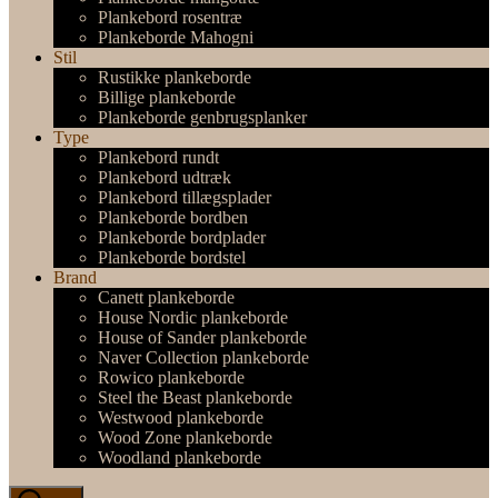
Plankebord rosentræ
Plankeborde Mahogni
Stil
Rustikke plankeborde
Billige plankeborde
Plankeborde genbrugsplanker
Type
Plankebord rundt
Plankebord udtræk
Plankebord tillægsplader
Plankeborde bordben
Plankeborde bordplader
Plankeborde bordstel
Brand
Canett plankeborde
House Nordic plankeborde
House of Sander plankeborde
Naver Collection plankeborde
Rowico plankeborde
Steel the Beast plankeborde
Westwood plankeborde
Wood Zone plankeborde
Woodland plankeborde