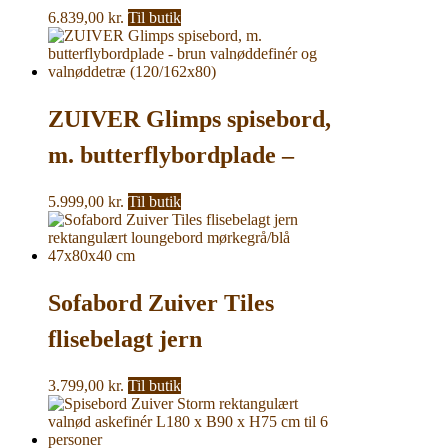
(Ø100)
6.839,00
kr.
Til butik
ZUIVER Glimps spisebord,
m. butterflybordplade –
brun valnøddefinér og
5.999,00
kr.
Til butik
valnøddetræ (120/162×80)
Sofabord Zuiver Tiles
flisebelagt jern
rektangulært loungebord
3.799,00
kr.
Til butik
mørkegrå/blå 47x80x40 cm