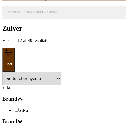
Forside
/ Vare Brand / Zuiver
Zuiver
Sorteret
Viser 1–12 af 49 resultater
efter
seneste
Filter
kr.
kr.
Brand
Zuiver
Brand