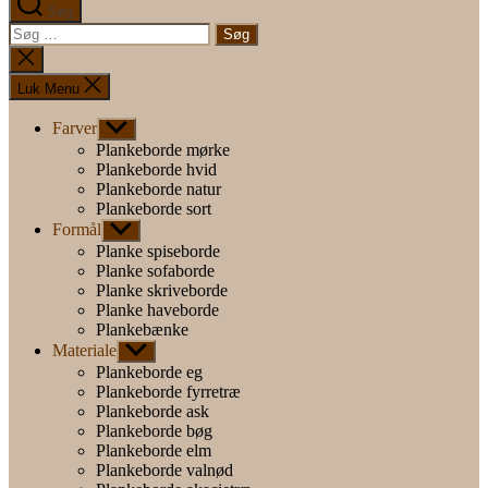
Søg
Søg
efter:
Luk
søgning
Luk Menu
Farver
Vis
undermenu
Plankeborde mørke
Plankeborde hvid
Plankeborde natur
Plankeborde sort
Formål
Vis
undermenu
Planke spiseborde
Planke sofaborde
Planke skriveborde
Planke haveborde
Plankebænke
Materiale
Vis
undermenu
Plankeborde eg
Plankeborde fyrretræ
Plankeborde ask
Plankeborde bøg
Plankeborde elm
Plankeborde valnød