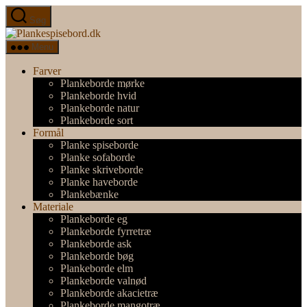
Spring
Søg
til
Plankespisebord.dk
indholdet
Menu
Farver
Plankeborde mørke
Plankeborde hvid
Plankeborde natur
Plankeborde sort
Formål
Planke spiseborde
Planke sofaborde
Planke skriveborde
Planke haveborde
Plankebænke
Materiale
Plankeborde eg
Plankeborde fyrretræ
Plankeborde ask
Plankeborde bøg
Plankeborde elm
Plankeborde valnød
Plankeborde akacietræ
Plankeborde mangotræ