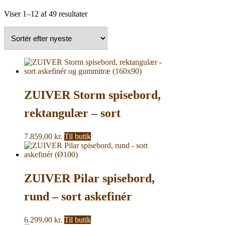
Sorteret
Viser 1–12 af 49 resultater
efter
seneste
ZUIVER Storm spisebord,
rektangulær – sort
askefinér og gummitræ
7.859,00
kr.
Til butik
(160×90)
ZUIVER Pilar spisebord,
rund – sort askefinér
(Ø100)
6.299,00
kr.
Til butik