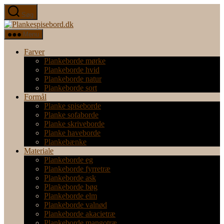
Spring
Søg
til
Plankespisebord.dk
indholdet
Menu
Farver
Plankeborde mørke
Plankeborde hvid
Plankeborde natur
Plankeborde sort
Formål
Planke spiseborde
Planke sofaborde
Planke skriveborde
Planke haveborde
Plankebænke
Materiale
Plankeborde eg
Plankeborde fyrretræ
Plankeborde ask
Plankeborde bøg
Plankeborde elm
Plankeborde valnød
Plankeborde akacietræ
Plankeborde mangotræ