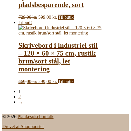
pladsbesparende, sort
Den
Den
729,00
kr.
599,00
kr.
Til butik
oprindelige
aktuelle
Tilbud!
pris
pris
var:
er:
729,00 kr..
599,00 kr..
Skrivebord i industriel stil
– 120 × 60 × 75 cm, rustik
brun/sort stål, let
montering
Den
Den
469,00
kr.
299,00
kr.
Til butik
oprindelige
aktuelle
1
pris
pris
2
var:
er:
→
469,00 kr..
299,00 kr..
© 2026
Plankespisebord.dk
Drevet af Shopbooster