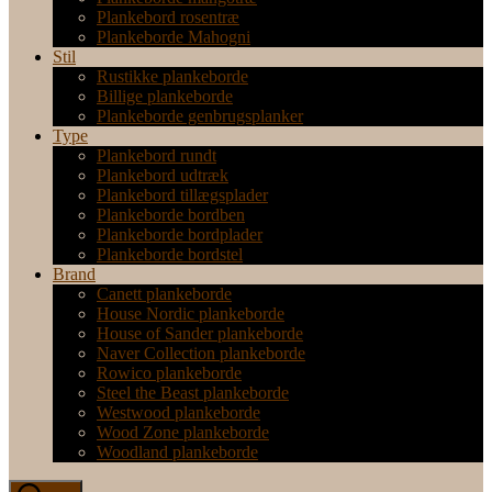
Plankebord rosentræ
Plankeborde Mahogni
Stil
Rustikke plankeborde
Billige plankeborde
Plankeborde genbrugsplanker
Type
Plankebord rundt
Plankebord udtræk
Plankebord tillægsplader
Plankeborde bordben
Plankeborde bordplader
Plankeborde bordstel
Brand
Canett plankeborde
House Nordic plankeborde
House of Sander plankeborde
Naver Collection plankeborde
Rowico plankeborde
Steel the Beast plankeborde
Westwood plankeborde
Wood Zone plankeborde
Woodland plankeborde