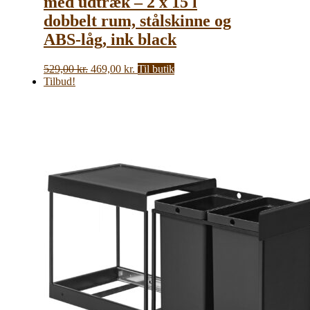
med udtræk – 2 x 15 l
dobbelt rum, stålskinne og
ABS-låg, ink black
Den
Den
529,00
kr.
469,00
kr.
Til butik
oprindelige
aktuelle
Tilbud!
pris
pris
var:
er:
529,00 kr..
469,00 kr..