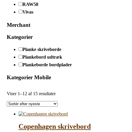
RAW58
Vivas
Merchant
Kategorier
Planke skriveborde
Plankebord udtræk
Plankeborde bordplader
Kategorier Mobile
Sorteret
Viser 1–12 af 15 resultater
efter
seneste
Copenhagen skrivebord