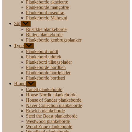
Plankeborde akacietræ
Plankeborde mangotræ
Plankebord rosentræ
Plankeborde Mahogni
Stil
Vis
undermenu
Rustikke plankeborde
Billige plankeborde
Plankeborde genbrugsplanker
Type
Vis
undermenu
Plankebord rundt
Plankebord udtræk
Plankebord tillægsplader
Plankeborde bordben
Plankeborde bordplader
Plankeborde bordstel
Brand
Vis
undermenu
Canett plankeborde
House Nordic plankeborde
House of Sander plankeborde
Naver Collection plankeborde
Rowico plankeborde
Steel the Beast plankeborde
Westwood plankeborde
Wood Zone plankeborde
Woodland plankeborde