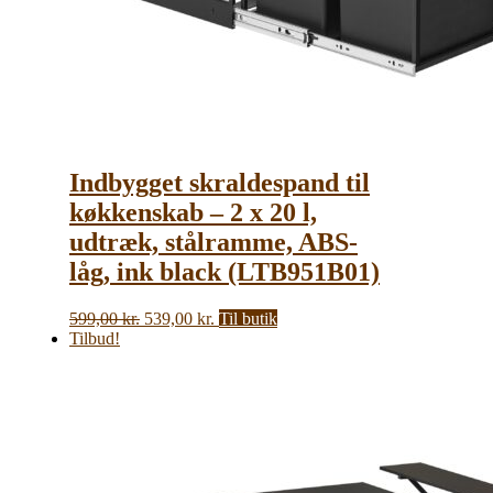
Indbygget skraldespand til
køkkenskab – 2 x 20 l,
udtræk, stålramme, ABS-
låg, ink black (LTB951B01)
Den
Den
599,00
kr.
539,00
kr.
Til butik
oprindelige
aktuelle
Tilbud!
pris
pris
var:
er:
599,00 kr..
539,00 kr..