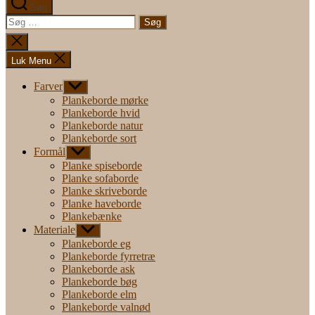
Søg
Søg
efter:
Luk
søgning
Luk Menu
Farver
Vis
undermenu
Plankeborde mørke
Plankeborde hvid
Plankeborde natur
Plankeborde sort
Formål
Vis
undermenu
Planke spiseborde
Planke sofaborde
Planke skriveborde
Planke haveborde
Plankebænke
Materiale
Vis
undermenu
Plankeborde eg
Plankeborde fyrretræ
Plankeborde ask
Plankeborde bøg
Plankeborde elm
Plankeborde valnød